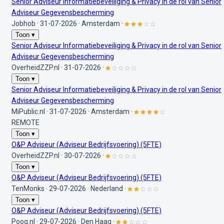
Senior Adviseur Informatiebeveiliging & Privacy in de rol van Senior
Adviseur Gegevensbescherming
Jobhob
·
31-07-2026
·
Amsterdam
·
Toon ▾
Senior Adviseur Informatiebeveiliging & Privacy in de rol van Senior
Adviseur Gegevensbescherming
OverheidZZP.nl
·
31-07-2026
·
Toon ▾
Senior Adviseur Informatiebeveiliging & Privacy in de rol van Senior
Adviseur Gegevensbescherming
MiPublic.nl
·
31-07-2026
·
Amsterdam
·
REMOTE
Toon ▾
O&P Adviseur (Adviseur Bedrijfsvoering) (5FTE)
OverheidZZP.nl
·
30-07-2026
·
Toon ▾
O&P Adviseur (Adviseur Bedrijfsvoering) (5FTE)
TenMonks
·
29-07-2026
·
Nederland
·
Toon ▾
O&P Adviseur (Adviseur Bedrijfsvoering) (5FTE)
Pooq.nl
·
29-07-2026
·
Den Haag
·