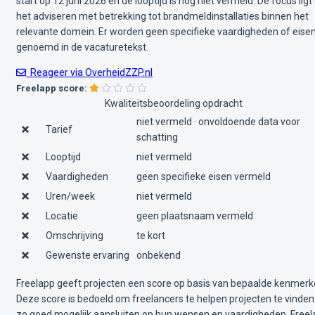
start op 12 juni 2026 en de looptijd is nog niet vermeld. De focus ligt
het adviseren met betrekking tot brandmeldinstallaties binnen het
relevante domein. Er worden geen specifieke vaardigheden of eise
genoemd in de vacaturetekst.
Reageer via OverheidZZP.nl
Freelapp score:
Kwaliteitsbeoordeling opdracht
niet vermeld · onvoldoende data voor
Tarief
schatting
Looptijd
niet vermeld
Vaardigheden
geen specifieke eisen vermeld
Uren/week
niet vermeld
Locatie
geen plaatsnaam vermeld
Omschrijving
te kort
Gewenste ervaring
onbekend
Freelapp geeft projecten een score op basis van bepaalde kenmerk
Deze score is bedoeld om freelancers te helpen projecten te vinden
zo goed mogelijk aansluiten op hun wensen en vaardigheden. Free