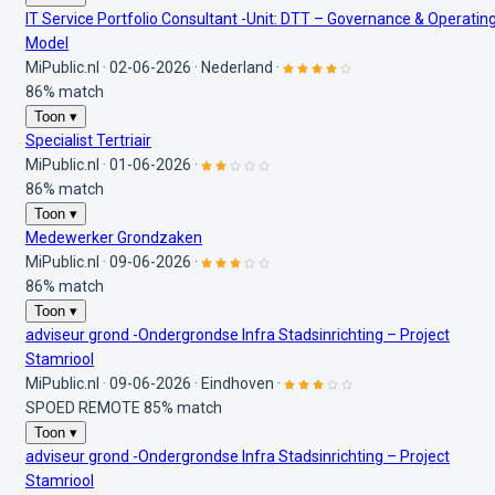
IT Service Portfolio Consultant -Unit: DTT – Governance & Operatin
Model
MiPublic.nl
·
02-06-2026
·
Nederland
·
86% match
Toon ▾
Specialist Tertriair
MiPublic.nl
·
01-06-2026
·
86% match
Toon ▾
Medewerker Grondzaken
MiPublic.nl
·
09-06-2026
·
86% match
Toon ▾
adviseur grond -Ondergrondse Infra Stadsinrichting – Project
Stamriool
MiPublic.nl
·
09-06-2026
·
Eindhoven
·
SPOED
REMOTE
85% match
Toon ▾
adviseur grond -Ondergrondse Infra Stadsinrichting – Project
Stamriool