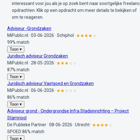
interessant voor jou als je op zoek bent naar soortgelijke freelan
opdrachten. Klik op een opdracht om meer details te bekijken of
om te reageren.
Adviseur -Grondzaken
MiPublic.nl
·
03-06-2026
·
Schiphol
·
99% match
Toon ▾
Juridisch adviseur Grondzaken
MiPublic.nl
·
28-05-2026
·
87% match
Toon ▾
Juridisch adviseur Vastgoed en Grondzaken
MiPublic.nl
·
06-06-2026
·
86% match
Toon ▾
Adviseur grond - Ondergrondse Infra Stadsinrichting – Project
Stamriool
De Publieke Partner
·
08-06-2026
·
Utrecht
·
SPOED
86% match
Toon ▾