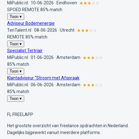
MiPublic.nl
·
10-06-2026
·
Eindhoven
·
SPOED
REMOTE
85% match
Toon ▾
Adviseur Bodemenergie
TenTalent.nl
·
08-06-2026
·
Utrecht
·
REMOTE
85% match
Toon ▾
Specialist Tertriair
MiPublic.nl
·
01-06-2026
·
Amsterdam
·
85% match
Toon ▾
Klantadviseur “Stroom met Afspraak
MiPublic.nl
·
06-06-2026
·
Amsterdam
·
85% match
Toon ▾
FL
FREELAPP
Het grootste overzicht van freelance opdrachten in Nederland.
Dagelijks bijgewerkt vanuit meerdere platforms.