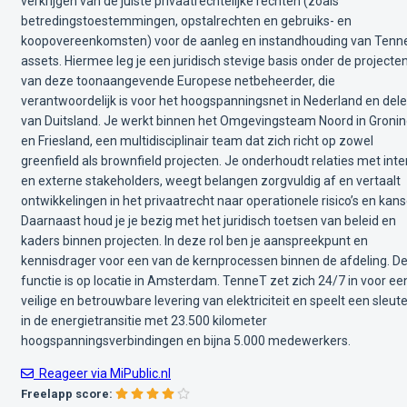
verkrijgen van de juiste privaatrechtelijke rechten (zoals
betredingstoestemmingen, opstalrechten en gebruiks- en
koopovereenkomsten) voor de aanleg en instandhouding van Tenn
assets. Hiermee leg je een juridisch stevige basis onder de projecte
van deze toonaangevende Europese netbeheerder, die
verantwoordelijk is voor het hoogspanningsnet in Nederland en del
van Duitsland. Je werkt binnen het Omgevingsteam Noord in Groni
en Friesland, een multidisciplinair team dat zich richt op zowel
greenfield als brownfield projecten. Je onderhoudt relaties met int
en externe stakeholders, weegt belangen zorgvuldig af en vertaalt
ontwikkelingen in het privaatrecht naar operationele risico’s en kans
Daarnaast houd je je bezig met het juridisch toetsen van beleid en
kaders binnen projecten. In deze rol ben je aanspreekpunt en
kennisdrager voor een van de kernprocessen binnen de afdeling. D
functie is op locatie in Amsterdam. TenneT zet zich 24/7 in voor ee
veilige en betrouwbare levering van elektriciteit en speelt een sleute
in de energietransitie met 23.500 kilometer
hoogspanningsverbindingen en bijna 5.000 medewerkers.
Reageer via MiPublic.nl
Freelapp score: