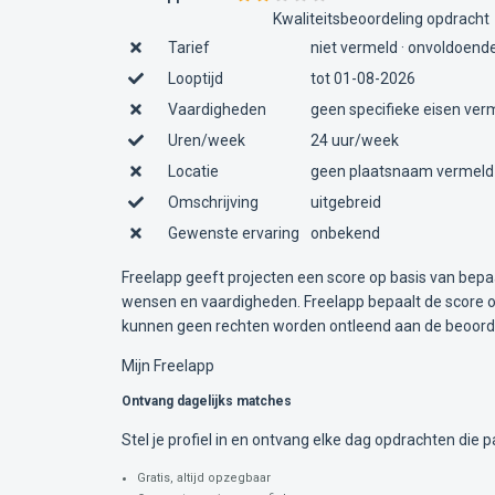
Kwaliteitsbeoordeling opdracht
Tarief
niet vermeld · onvoldoende
Looptijd
tot 01-08-2026
Vaardigheden
geen specifieke eisen ver
Uren/week
24 uur/week
Locatie
geen plaatsnaam vermeld
Omschrijving
uitgebreid
Gewenste ervaring
onbekend
Freelapp geeft projecten een score op basis van bepa
wensen en vaardigheden. Freelapp bepaalt de score op
kunnen geen rechten worden ontleend aan de beoorde
Mijn Freelapp
Ontvang dagelijks matches
Stel je profiel in en ontvang elke dag opdrachten die pa
Gratis, altijd opzegbaar