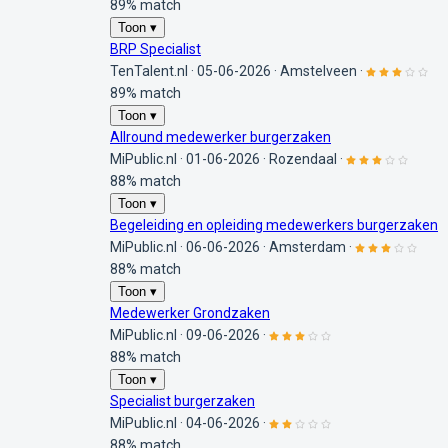
89% match
Toon ▾
BRP Specialist
TenTalent.nl
·
05-06-2026
·
Amstelveen
·
89% match
Toon ▾
Allround medewerker burgerzaken
MiPublic.nl
·
01-06-2026
·
Rozendaal
·
88% match
Toon ▾
Begeleiding en opleiding medewerkers burgerzaken
MiPublic.nl
·
06-06-2026
·
Amsterdam
·
88% match
Toon ▾
Medewerker Grondzaken
MiPublic.nl
·
09-06-2026
·
88% match
Toon ▾
Specialist burgerzaken
MiPublic.nl
·
04-06-2026
·
88% match