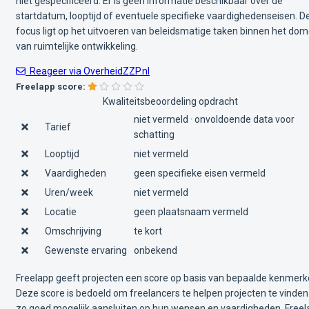
niet gespecificeerd. Er is geen informatie beschikbaar over de
startdatum, looptijd of eventuele specifieke vaardighedenseisen. D
focus ligt op het uitvoeren van beleidsmatige taken binnen het dom
van ruimtelijke ontwikkeling.
Reageer via OverheidZZP.nl
Freelapp score:
Kwaliteitsbeoordeling opdracht
niet vermeld · onvoldoende data voor
Tarief
schatting
Looptijd
niet vermeld
Vaardigheden
geen specifieke eisen vermeld
Uren/week
niet vermeld
Locatie
geen plaatsnaam vermeld
Omschrijving
te kort
Gewenste ervaring
onbekend
Freelapp geeft projecten een score op basis van bepaalde kenmerk
Deze score is bedoeld om freelancers te helpen projecten te vinden
zo goed mogelijk aansluiten op hun wensen en vaardigheden. Free