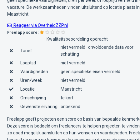
geen specifieke vaardigheden, uren per week of looptijd vermeld in
vacature. De werkzaamheden vinden uitsluitend op locatie plaats in
Maastricht.
Reageer via OverheidZZP.nl
Freelapp score:
Kwaliteitsbeoordeling opdracht
niet vermeld · onvoldoende data voor
Tarief
schatting
Looptijd
niet vermeld
Vaardigheden
geen specifieke eisen vermeld
Uren/week
niet vermeld
Locatie
Maastricht
Omschrijving
te kort
Gewenste ervaring
onbekend
Freelapp geeft projecten een score op basis van bepaalde kenmerk
Deze score is bedoeld om freelancers te helpen projecten te vinden
zo goed mogelijk aansluiten op hun wensen en vaardigheden. Free
bepaalt de score op basis van de gegevens in de omschrijving van d