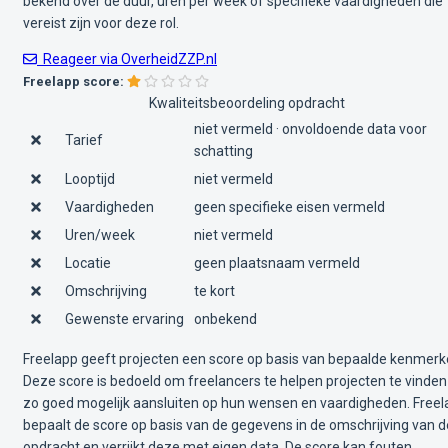
bekend over de duur, uren per week of specifieke vaardigheden die
vereist zijn voor deze rol.
Reageer via OverheidZZP.nl
Freelapp score:
Kwaliteitsbeoordeling opdracht
niet vermeld · onvoldoende data voor
Tarief
schatting
Looptijd
niet vermeld
Vaardigheden
geen specifieke eisen vermeld
Uren/week
niet vermeld
Locatie
geen plaatsnaam vermeld
Omschrijving
te kort
Gewenste ervaring
onbekend
Freelapp geeft projecten een score op basis van bepaalde kenmerk
Deze score is bedoeld om freelancers te helpen projecten te vinden
zo goed mogelijk aansluiten op hun wensen en vaardigheden. Free
bepaalt de score op basis van de gegevens in de omschrijving van d
opdracht en verrijkt deze met eigen data. De score kan fouten