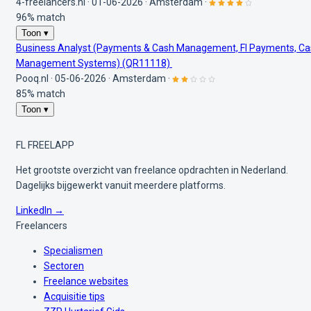
4-freelancers.nl
·
01-06-2026
·
Amsterdam
·
96% match
Toon ▾
Business Analyst (Payments & Cash Management, FI Payments, C
Management Systems) (QR11118)
Pooq.nl
·
05-06-2026
·
Amsterdam
·
85% match
Toon ▾
FL
FREELAPP
Het grootste overzicht van freelance opdrachten in Nederland.
Dagelijks bijgewerkt vanuit meerdere platforms.
LinkedIn →
Freelancers
Specialismen
Sectoren
Freelance websites
Acquisitie tips