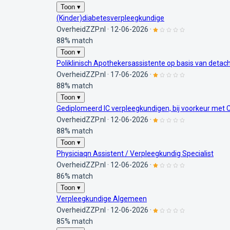
Toon ▾
(Kinder)diabetesverpleegkundige
OverheidZZP.nl
·
12-06-2026
·
88% match
Toon ▾
Poliklinisch Apothekersassistente op basis van detac
OverheidZZP.nl
·
17-06-2026
·
88% match
Toon ▾
Gediplomeerd IC verpleegkundigen, bij voorkeur met 
OverheidZZP.nl
·
12-06-2026
·
88% match
Toon ▾
Physiciaqn Assistent / Verpleegkundig Specialist
OverheidZZP.nl
·
12-06-2026
·
86% match
Toon ▾
Verpleegkundige Algemeen
OverheidZZP.nl
·
12-06-2026
·
85% match