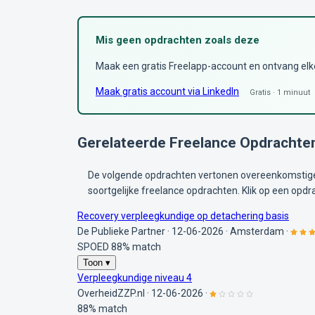
Mis geen opdrachten zoals deze
Maak een gratis Freelapp-account en ontvang elke 
Maak gratis account via LinkedIn
Gratis · 1 minuut
Gerelateerde Freelance Opdrachte
De volgende opdrachten vertonen overeenkomstige 
soortgelijke freelance opdrachten. Klik op een opdr
Recovery verpleegkundige op detachering basis
De Publieke Partner
·
12-06-2026
·
Amsterdam
·
SPOED
88% match
Toon ▾
Verpleegkundige niveau 4
OverheidZZP.nl
·
12-06-2026
·
88% match