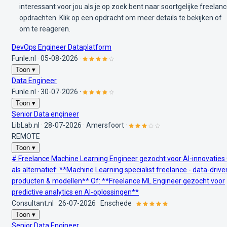
interessant voor jou als je op zoek bent naar soortgelijke freelan
opdrachten. Klik op een opdracht om meer details te bekijken of
om te reageren.
DevOps Engineer Dataplatform
Funle.nl
·
05-08-2026
·
Toon ▾
Data Engineer
Funle.nl
·
30-07-2026
·
Toon ▾
Senior Data engineer
LibLab.nl
·
28-07-2026
·
Amersfoort
·
REMOTE
Toon ▾
# Freelance Machine Learning Engineer gezocht voor AI-innovaties
als alternatief: **Machine Learning specialist freelance - data-drive
producten & modellen** Of: **Freelance ML Engineer gezocht voor
predictive analytics en AI-oplossingen**
Consultant.nl
·
26-07-2026
·
Enschede
·
Toon ▾
Senior Data Engineer