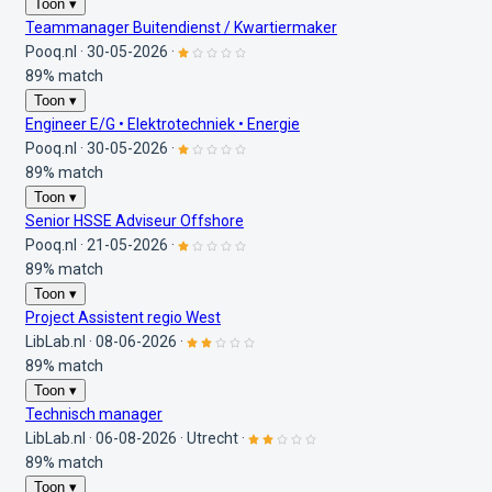
Toon ▾
Teammanager Buitendienst / Kwartiermaker
Pooq.nl
·
30-05-2026
·
89% match
Toon ▾
Engineer E/G • Elektrotechniek • Energie
Pooq.nl
·
30-05-2026
·
89% match
Toon ▾
Senior HSSE Adviseur Offshore
Pooq.nl
·
21-05-2026
·
89% match
Toon ▾
Project Assistent regio West
LibLab.nl
·
08-06-2026
·
89% match
Toon ▾
Technisch manager
LibLab.nl
·
06-08-2026
·
Utrecht
·
89% match
Toon ▾