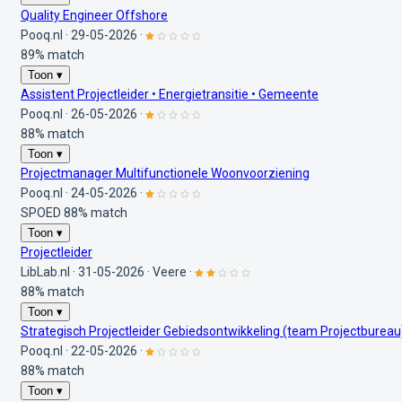
Quality Engineer Offshore
Pooq.nl
·
29-05-2026
·
89% match
Toon ▾
Assistent Projectleider • Energietransitie • Gemeente
Pooq.nl
·
26-05-2026
·
88% match
Toon ▾
Projectmanager Multifunctionele Woonvoorziening
Pooq.nl
·
24-05-2026
·
SPOED
88% match
Toon ▾
Projectleider
LibLab.nl
·
31-05-2026
·
Veere
·
88% match
Toon ▾
Strategisch Projectleider Gebiedsontwikkeling (team Projectbureau
Pooq.nl
·
22-05-2026
·
88% match
Toon ▾