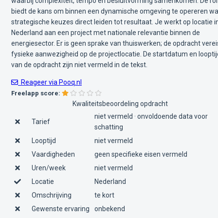
waarbij complexiteit, tempo en besluitvorming samenkomen. De rol
biedt de kans om binnen een dynamische omgeving te opereren w
strategische keuzes direct leiden tot resultaat. Je werkt op locatie i
Nederland aan een project met nationale relevantie binnen de
energiesector. Er is geen sprake van thuiswerken; de opdracht verei
fysieke aanwezigheid op de projectlocatie. De startdatum en looptij
van de opdracht zijn niet vermeld in de tekst.
Reageer via Pooq.nl
Freelapp score:
Kwaliteitsbeoordeling opdracht
niet vermeld · onvoldoende data voor
Tarief
schatting
Looptijd
niet vermeld
Vaardigheden
geen specifieke eisen vermeld
Uren/week
niet vermeld
Locatie
Nederland
Omschrijving
te kort
Gewenste ervaring
onbekend