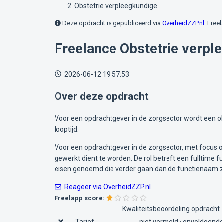
Obstetrie verpleegkundige
Deze opdracht is gepubliceerd via
OverheidZZP.nl
. Free
Freelance Obstetrie verpl
2026-06-12 19:57:53
Over deze opdracht
Voor een opdrachtgever in de zorgsector wordt een ob
looptijd.
Voor een opdrachtgever in de zorgsector, met focus o
gewerkt dient te worden. De rol betreft een fulltime f
eisen genoemd die verder gaan dan de functienaam z
Reageer via OverheidZZP.nl
Freelapp score:
Kwaliteitsbeoordeling opdracht
Tarief
niet vermeld · onvoldoende