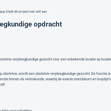
lapp biedt dit project niet zelf aan.
eegkundige opdracht
stetrie verpleegkundige gezocht voor een onbekende locatie op locatie
p obstetrie, wordt een obstetrie verpleegkundige gezocht. De functie i
unctie binnen de verloskunde, waarbij de exacte startdatum en looptijd n
elf.
 data voor schatting