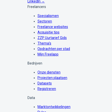
LinkedIn →
Freelancers
Specialismen
Sectoren
Freelance websites
Acquisitie tips
ZZP Uurtarief Gids
Thema's
Opdrachten per stad
Mijn Freelapp
Bedrijven
Onze diensten
Projecten plaatsen
Datasets
Registreren
Data
Marktontwikkelingen