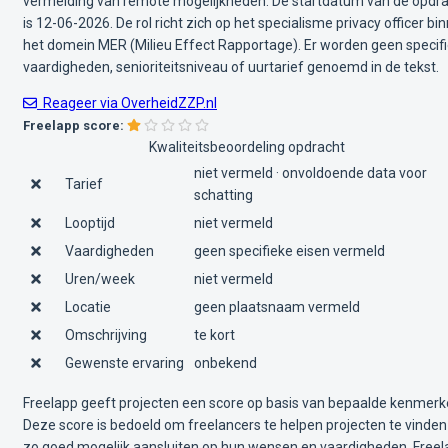
vermelding van remote mogelijkheden. De startdatum van de opdr
is 12-06-2026. De rol richt zich op het specialisme privacy officer bi
het domein MER (Milieu Effect Rapportage). Er worden geen specif
vaardigheden, senioriteitsniveau of uurtarief genoemd in de tekst.
Reageer via OverheidZZP.nl
Freelapp score:
Kwaliteitsbeoordeling opdracht
niet vermeld · onvoldoende data voor
Tarief
schatting
Looptijd
niet vermeld
Vaardigheden
geen specifieke eisen vermeld
Uren/week
niet vermeld
Locatie
geen plaatsnaam vermeld
Omschrijving
te kort
Gewenste ervaring
onbekend
Freelapp geeft projecten een score op basis van bepaalde kenmerk
Deze score is bedoeld om freelancers te helpen projecten te vinden
zo goed mogelijk aansluiten op hun wensen en vaardigheden. Free