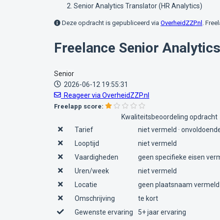
Senior Analytics Translator (HR Analytics)
Deze opdracht is gepubliceerd via
OverheidZZP.nl
. Free
Freelance Senior Analytics
Senior
2026-06-12 19:55:31
Reageer via OverheidZZP.nl
Freelapp score:
Kwaliteitsbeoordeling opdracht
Tarief
niet vermeld · onvoldoende
Looptijd
niet vermeld
Vaardigheden
geen specifieke eisen ver
Uren/week
niet vermeld
Locatie
geen plaatsnaam vermeld
Omschrijving
te kort
Gewenste ervaring
5+ jaar ervaring