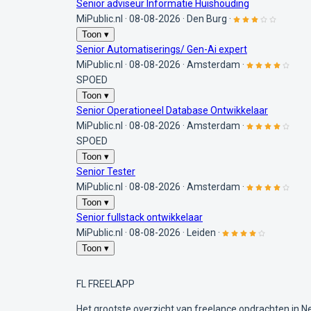
Senior adviseur Informatie Huishouding
MiPublic.nl
·
08-08-2026
·
Den Burg
·
Toon ▾
Senior Automatiserings/ Gen-Ai expert
MiPublic.nl
·
08-08-2026
·
Amsterdam
·
SPOED
Toon ▾
Senior Operationeel Database Ontwikkelaar
MiPublic.nl
·
08-08-2026
·
Amsterdam
·
SPOED
Toon ▾
Senior Tester
MiPublic.nl
·
08-08-2026
·
Amsterdam
·
Toon ▾
Senior fullstack ontwikkelaar
MiPublic.nl
·
08-08-2026
·
Leiden
·
Toon ▾
FL
FREELAPP
Het grootste overzicht van freelance opdrachten in N