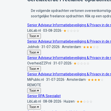
De volgende opdrachten vertonen overeenkomstige 
soortgelijke freelance opdrachten. Klik op een opdr
Senior Adviseur Informatiebeveiliging & Privacy in d
LibLab.nl
·
03-08-2026
·
Toon ▾
Senior Adviseur Informatiebeveiliging & Privacy in d
Jobhob
·
31-07-2026
·
Amsterdam
·
Toon ▾
Senior Adviseur Informatiebeveiliging & Privacy in d
OverheidZZP.nl
·
31-07-2026
·
Toon ▾
Senior Adviseur Informatiebeveiliging & Privacy in d
MiPublic.nl
·
31-07-2026
·
Amsterdam
·
REMOTE
Toon ▾
Senior RPA Specialist
LibLab.nl
·
08-08-2026
·
Huizen
·
Toon ▾