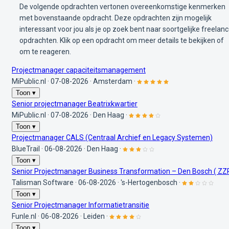
De volgende opdrachten vertonen overeenkomstige kenmerken
met bovenstaande opdracht. Deze opdrachten zijn mogelijk
interessant voor jou als je op zoek bent naar soortgelijke freelan
opdrachten. Klik op een opdracht om meer details te bekijken of
om te reageren.
Projectmanager capaciteitsmanagement
MiPublic.nl
·
07-08-2026
·
Amsterdam
·
Toon ▾
Senior projectmanager Beatrixkwartier
MiPublic.nl
·
07-08-2026
·
Den Haag
·
Toon ▾
Projectmanager CALS (Centraal Archief en Legacy Systemen)
BlueTrail
·
06-08-2026
·
Den Haag
·
Toon ▾
Senior Projectmanager Business Transformation – Den Bosch ( ZZ
Talisman Software
·
06-08-2026
·
's-Hertogenbosch
·
Toon ▾
Senior Projectmanager Informatietransitie
Funle.nl
·
06-08-2026
·
Leiden
·
Toon ▾