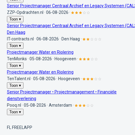
Senior Projectmanager Centraal Archief en Legacy Systemen (CAL
ZZP-Opdrachten.nl
·
06-08-2026
·
Toon ▾
Senior Projectmanager Centraal Archief en Legacy Systemen (CAL
Den Haag
IT-contracts.nl
·
06-08-2026
·
Den Haag
·
Toon ▾
Projectmanager Water en Riolering
TenMonks
·
05-08-2026
·
Hoogeveen
·
Toon ▾
Projectmanager Water en Riolering
TenTalent.nl
·
05-08-2026
·
Hoogeveen
·
Toon ▾
Senior Projectmanager • Projectmanagement • Financiële
dienstverlening
Pooq.nl
·
05-08-2026
·
Amsterdam
·
Toon ▾
FL
FREELAPP