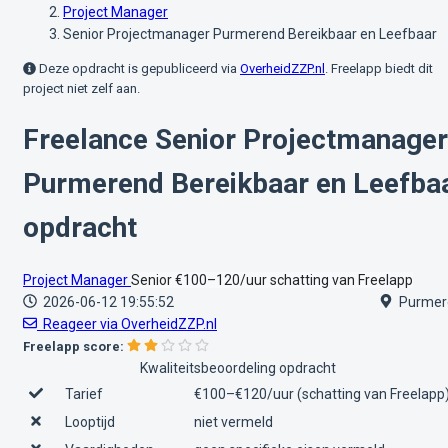
Project Manager
Senior Projectmanager Purmerend Bereikbaar en Leefbaar
Deze opdracht is gepubliceerd via
OverheidZZP.nl
. Freelapp biedt dit
project niet zelf aan.
Freelance Senior Projectmanager
Purmerend Bereikbaar en Leefba
opdracht
Project Manager
Senior
€100–120/uur
schatting van Freelapp
2026-06-12 19:55:52
Purmer
Reageer via OverheidZZP.nl
Freelapp score:
Kwaliteitsbeoordeling opdracht
Tarief
€100–€120/uur (schatting van Freelapp
Looptijd
niet vermeld