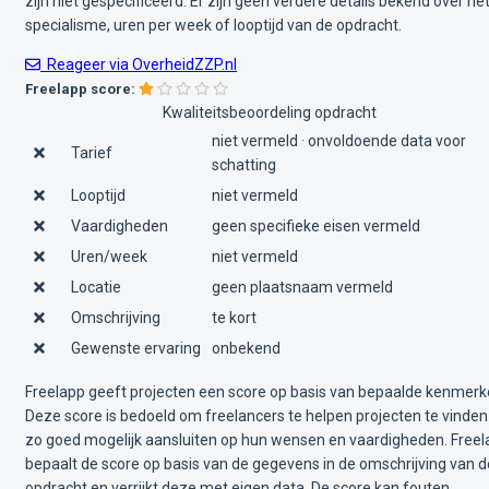
zijn niet gespecificeerd. Er zijn geen verdere details bekend over he
specialisme, uren per week of looptijd van de opdracht.
Reageer via OverheidZZP.nl
Freelapp score:
Kwaliteitsbeoordeling opdracht
niet vermeld · onvoldoende data voor
Tarief
schatting
Looptijd
niet vermeld
Vaardigheden
geen specifieke eisen vermeld
Uren/week
niet vermeld
Locatie
geen plaatsnaam vermeld
Omschrijving
te kort
Gewenste ervaring
onbekend
Freelapp geeft projecten een score op basis van bepaalde kenmerk
Deze score is bedoeld om freelancers te helpen projecten te vinden
zo goed mogelijk aansluiten op hun wensen en vaardigheden. Free
bepaalt de score op basis van de gegevens in de omschrijving van d
opdracht en verrijkt deze met eigen data. De score kan fouten