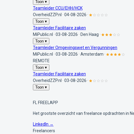
Toon ▾
Teamleider CCU/EHH/HCK
OverheidZZP.nl
·
04-08-2026
·
Toon ▾
Teamleider Facilitaire zaken
MiPublic.nl
·
03-08-2026
·
Den Haag
·
Toon ▾
Teamleider Omgevingswet en Vergunningen
MiPublic.nl
·
03-08-2026
·
Amsterdam
·
REMOTE
Toon ▾
Teamleider Facilitaire zaken
OverheidZZP.nl
·
03-08-2026
·
Toon ▾
FL
FREELAPP
Het grootste overzicht van freelance opdrachten in N
LinkedIn →
Freelancers