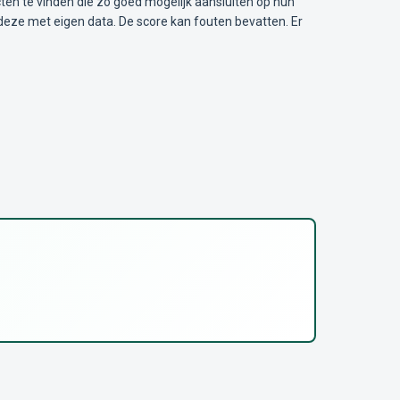
ten te vinden die zo goed mogelijk aansluiten op hun
deze met eigen data. De score kan fouten bevatten. Er