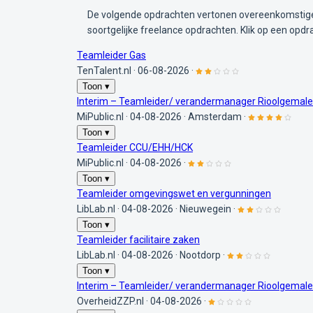
De volgende opdrachten vertonen overeenkomstige 
soortgelijke freelance opdrachten. Klik op een opdr
Teamleider Gas
TenTalent.nl
·
06-08-2026
·
Toon ▾
Interim – Teamleider/ verandermanager Rioolgemale
MiPublic.nl
·
04-08-2026
·
Amsterdam
·
Toon ▾
Teamleider CCU/EHH/HCK
MiPublic.nl
·
04-08-2026
·
Toon ▾
Teamleider omgevingswet en vergunningen
LibLab.nl
·
04-08-2026
·
Nieuwegein
·
Toon ▾
Teamleider facilitaire zaken
LibLab.nl
·
04-08-2026
·
Nootdorp
·
Toon ▾
Interim – Teamleider/ verandermanager Rioolgemale
OverheidZZP.nl
·
04-08-2026
·