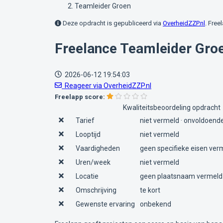
Teamleider Groen
Deze opdracht is gepubliceerd via
OverheidZZP.nl
. Free
Freelance Teamleider Gro
2026-06-12 19:54:03
Reageer via OverheidZZP.nl
Freelapp score:
Kwaliteitsbeoordeling opdracht
Tarief
niet vermeld · onvoldoende
Looptijd
niet vermeld
Vaardigheden
geen specifieke eisen ver
Uren/week
niet vermeld
Locatie
geen plaatsnaam vermeld
Omschrijving
te kort
Gewenste ervaring
onbekend