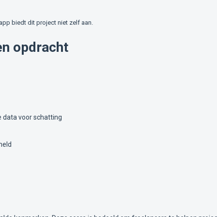
lapp biedt dit project niet zelf aan.
en opdracht
 data voor schatting
meld