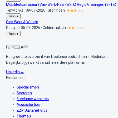
Mobiliteitsadviseur (Van-Werk-Naar-Werk) Regio Groningen (3FTE)
TenMonks
·
09-07-2026
·
Groningen
·
Toon ▾
Gids Werk & Welzijn
Pooq.nl
·
05-08-2026
·
Geldermalsen
·
Toon ▾
FL
FREELAPP
Het grootste overzicht van freelance opdrachten in Nederland.
Dagelijks bijgewerkt vanuit meerdere platforms.
LinkedIn →
Freelancers
Specialismen
Sectoren
Freelance websites
Acquisitie tips
ZZP Uurtarief Gids
Thema's