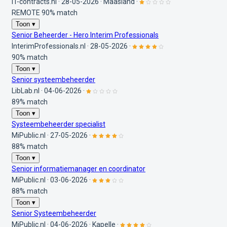
IT-contracts.nl
·
28-05-2026
·
Maasland
·
REMOTE
90% match
Toon ▾
Senior Beheerder - Hero Interim Professionals
InterimProfessionals.nl
·
28-05-2026
·
90% match
Toon ▾
Senior systeembeheerder
LibLab.nl
·
04-06-2026
·
89% match
Toon ▾
Systeembeheerder specialist
MiPublic.nl
·
27-05-2026
·
88% match
Toon ▾
Senior informatiemanager en coordinator
MiPublic.nl
·
03-06-2026
·
88% match
Toon ▾
Senior Systeembeheerder
MiPublic.nl
·
04-06-2026
·
Kapelle
·