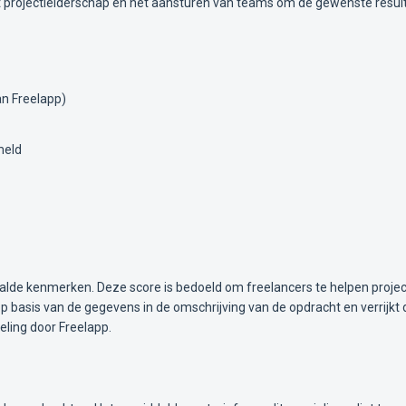
met projectleiderschap en het aansturen van teams om de gewenste resul
n Freelapp)
meld
alde kenmerken. Deze score is bedoeld om freelancers te helpen projec
 basis van de gegevens in de omschrijving van de opdracht en verrijkt 
ling door Freelapp.