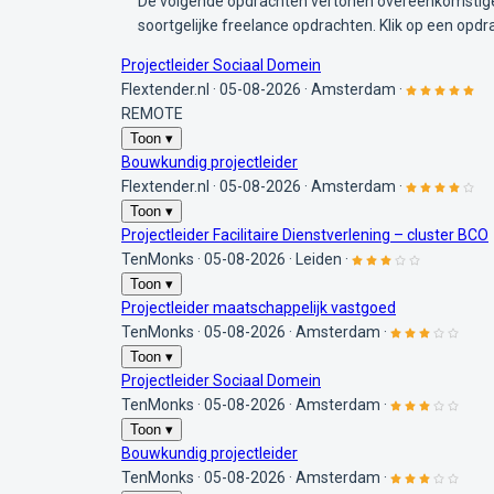
De volgende opdrachten vertonen overeenkomstige 
soortgelijke freelance opdrachten. Klik op een opdr
Projectleider Sociaal Domein
Flextender.nl
·
05-08-2026
·
Amsterdam
·
REMOTE
Toon ▾
Bouwkundig projectleider
Flextender.nl
·
05-08-2026
·
Amsterdam
·
Toon ▾
Projectleider Facilitaire Dienstverlening – cluster BCO
TenMonks
·
05-08-2026
·
Leiden
·
Toon ▾
Projectleider maatschappelijk vastgoed
TenMonks
·
05-08-2026
·
Amsterdam
·
Toon ▾
Projectleider Sociaal Domein
TenMonks
·
05-08-2026
·
Amsterdam
·
Toon ▾
Bouwkundig projectleider
TenMonks
·
05-08-2026
·
Amsterdam
·