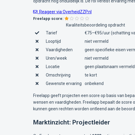
opdracht nog onduidelijk is. De rol vereist ervaring 
Reageer via OverheidZZP.nl
Freelapp score:
Kwaliteitsbeoordeling opdracht
Tarief
€75–€95/uur (schatting va
Looptijd
niet vermeld
Vaardigheden
geen specifieke eisen ver
Uren/week
niet vermeld
Locatie
geen plaatsnaam vermeld
Omschrijving
te kort
Gewenste ervaring
onbekend
Freelapp geeft projecten een score op basis van bepa
wensen en vaardigheden. Freelapp bepaalt de score op
kunnen geen rechten worden ontleend aan de beoorde
Marktinzicht: Projectleider