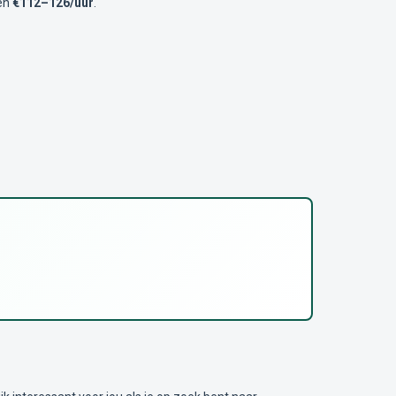
sen
€112–126/uur
.