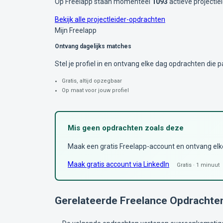
Op Freelapp staan momenteel
1093
actieve projectle
Bekijk alle projectleider-opdrachten
Mijn Freelapp
Ontvang dagelijks matches
Stel je profiel in en ontvang elke dag opdrachten die pa
Gratis, altijd opzegbaar
Op maat voor jouw profiel
Mis geen opdrachten zoals deze
Maak een gratis Freelapp-account en ontvang elke 
Maak gratis account via LinkedIn
Gratis · 1 minuut
Gerelateerde Freelance Opdrachte