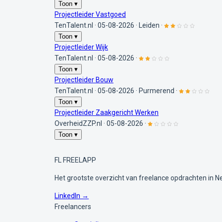
Toon ▾
Projectleider Vastgoed
TenTalent.nl
·
05-08-2026
·
Leiden
·
Toon ▾
Projectleider Wijk
TenTalent.nl
·
05-08-2026
·
Toon ▾
Projectleider Bouw
TenTalent.nl
·
05-08-2026
·
Purmerend
·
Toon ▾
Projectleider Zaakgericht Werken
OverheidZZP.nl
·
05-08-2026
·
Toon ▾
FL
FREELAPP
Het grootste overzicht van freelance opdrachten in N
LinkedIn →
Freelancers