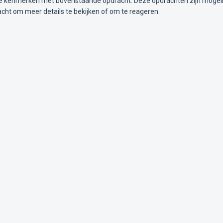
kenmerken met bovenstaande opdracht. Deze opdrachten zijn mogelijk i
acht om meer details te bekijken of om te reageren.