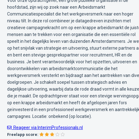
Voor onze opdrachtgever, een grote publieke organisatie in de
hoofdstad, zijn wij op zoek naar een Arbeidsmarkt
Communicatiespecialist die het werkgeversmerk naar een hoger
niveau tilt. In deze rol combineer je datagedreven inzichten met
creatieve campagnekracht om op een krappe arbeidsmarkt de juist
mensen aan te trekken voor een organisatie die een essentiële rol
speelt in het dagelijks leven van duizenden Amsterdammers. Je we
op het snijvlak van strategie en uitvoering, stuurt externe partners 
en bent een stevige gesprekspartner voor recruitment, HR en de
business. Je bent verantwoordelijk voor het opzetten, uitvoeren en
doorontwikkelen van arbeidsmarktcommunicatie die het
werkgeversmerk versterkt en bijdraagt aan het aantrekken van div
doelgroepen. Je schakelt soepel tussen strategisch advies en
dagelijkse uitvoering, waarbij data de rode draad vormt in alle keuz
die je maakt. De opdrachtgever staat voor een stevige wervingsop
op een krappe arbeidsmarkt en heeft de afgelopen jaren fors
geïnvesteerd in een professioneel werkgeversmerk en aantrekkelij
campagnes. Locatie: onbekend (op locatie).
Reageer via InterimProfessionals.nl
Freelapp score: