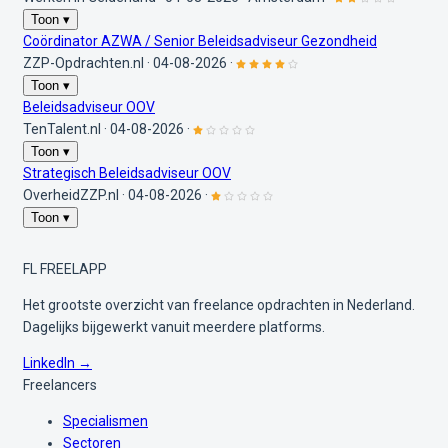
Toon ▾
Coördinator AZWA / Senior Beleidsadviseur Gezondheid
ZZP-Opdrachten.nl
·
04-08-2026
·
Toon ▾
Beleidsadviseur OOV
TenTalent.nl
·
04-08-2026
·
Toon ▾
Strategisch Beleidsadviseur OOV
OverheidZZP.nl
·
04-08-2026
·
Toon ▾
FL
FREELAPP
Het grootste overzicht van freelance opdrachten in Nederland.
Dagelijks bijgewerkt vanuit meerdere platforms.
LinkedIn →
Freelancers
Specialismen
Sectoren