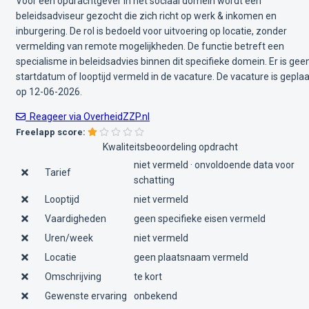
Voor een opdrachtgever in het sociaal domein wordt een
beleidsadviseur gezocht die zich richt op werk & inkomen en
inburgering. De rol is bedoeld voor uitvoering op locatie, zonder
vermelding van remote mogelijkheden. De functie betreft een
specialisme in beleidsadvies binnen dit specifieke domein. Er is gee
startdatum of looptijd vermeld in de vacature. De vacature is geplaa
op 12-06-2026.
Reageer via OverheidZZP.nl
Freelapp score:
Kwaliteitsbeoordeling opdracht
niet vermeld · onvoldoende data voor
Tarief
schatting
Looptijd
niet vermeld
Vaardigheden
geen specifieke eisen vermeld
Uren/week
niet vermeld
Locatie
geen plaatsnaam vermeld
Omschrijving
te kort
Gewenste ervaring
onbekend