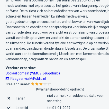
Wmo voor Team Sociaal Domein. Dit team bestaat uit circa 40
medewerkers met expertises op het gebied van Inburgering, Jeug
en Wmo. De rol richt zich op het coördineren van werkzaamheden, 
schakelen tussen teamleider, kwaliteitsmedewerkers,
gedragsdeskundige en consulenten, en het bewaken van wachtlijst
Daarnaast is de coordinator aanspreekpunt voor inhoudelijke vrage
van consulenten, zorgt voor overzicht en stroomlijning van process
vanuit een helikopterview, en versterkt de samenwerking tussen be
en uitvoering. De functie vereist fysieke aanwezigheid op de werkvl
op maandag, dinsdag en donderdag in IJsselstein. De organisatie G
werkt aan een toekomstbestendig IJsselstein met kernwaarden als
vakmanschap, pragmatisch handelen en samenspel.
Vereiste expertise:
Sociaal domein (WMO / Jeugdhulp)
Reageer via MiPublic.nl
Freelapp score:
Kwaliteitsbeoordeling opdracht
niet vermeld · onvoldoende data voor
Tarief
schatting
Looptijd
tot 01-01-2027