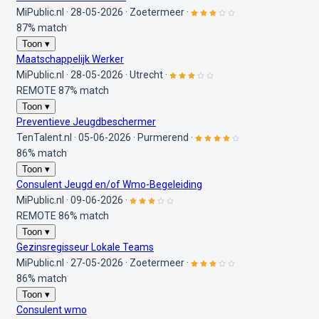
MiPublic.nl
·
28-05-2026
·
Zoetermeer
·
87% match
Toon ▾
Maatschappelijk Werker
MiPublic.nl
·
28-05-2026
·
Utrecht
·
REMOTE
87% match
Toon ▾
Preventieve Jeugdbeschermer
TenTalent.nl
·
05-06-2026
·
Purmerend
·
86% match
Toon ▾
Consulent Jeugd en/of Wmo-Begeleiding
MiPublic.nl
·
09-06-2026
·
REMOTE
86% match
Toon ▾
Gezinsregisseur Lokale Teams
MiPublic.nl
·
27-05-2026
·
Zoetermeer
·
86% match
Toon ▾
Consulent wmo