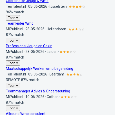
Coordinator Jeugd & Wmo
TenTalent.nl
·
05-06-2026
·
IJsselstein
·
96% match
Toon ▾
Teamleider Wmo
MiPublic.nl
·
28-05-2026
·
Hellendoorn
·
87% match
Toon ▾
Professional Jeugd en Gezin
MiPublic.nl
·
28-05-2026
·
Leiden
·
87% match
Toon ▾
Maatschappelijk Werker wmo begeleiding
TenTalent.nl
·
05-06-2026
·
Leerdam
·
REMOTE
87% match
Toon ▾
Teammanager Advies & Ondersteuning
MiPublic.nl
·
10-06-2026
·
Cothen
·
87% match
Toon ▾
Allround Wmo consulent