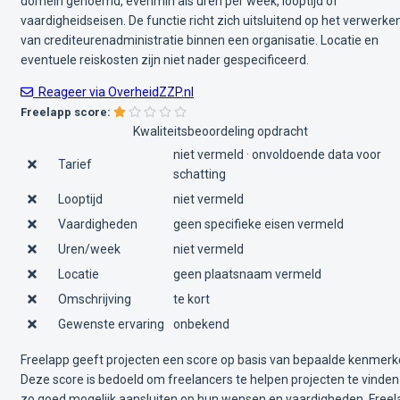
domein genoemd, evenmin als uren per week, looptijd of
vaardigheidseisen. De functie richt zich uitsluitend op het verwerke
van crediteurenadministratie binnen een organisatie. Locatie en
eventuele reiskosten zijn niet nader gespecificeerd.
Reageer via OverheidZZP.nl
Freelapp score:
Kwaliteitsbeoordeling opdracht
niet vermeld · onvoldoende data voor
Tarief
schatting
Looptijd
niet vermeld
Vaardigheden
geen specifieke eisen vermeld
Uren/week
niet vermeld
Locatie
geen plaatsnaam vermeld
Omschrijving
te kort
Gewenste ervaring
onbekend
Freelapp geeft projecten een score op basis van bepaalde kenmerk
Deze score is bedoeld om freelancers te helpen projecten te vinden
zo goed mogelijk aansluiten op hun wensen en vaardigheden. Free