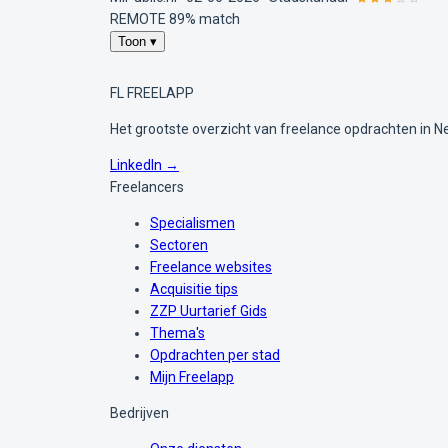
REMOTE
89% match
Toon ▾
FL
FREELAPP
Het grootste overzicht van freelance opdrachten in N
LinkedIn →
Freelancers
Specialismen
Sectoren
Freelance websites
Acquisitie tips
ZZP Uurtarief Gids
Thema's
Opdrachten per stad
Mijn Freelapp
Bedrijven