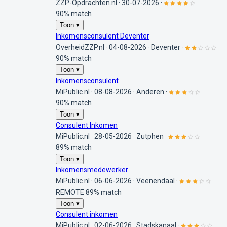
ZZP-Opdrachten.nl
·
30-07-2026
·
90% match
Toon ▾
Inkomensconsulent Deventer
OverheidZZP.nl
·
04-08-2026
·
Deventer
·
90% match
Toon ▾
Inkomensconsulent
MiPublic.nl
·
08-08-2026
·
Anderen
·
90% match
Toon ▾
Consulent Inkomen
MiPublic.nl
·
28-05-2026
·
Zutphen
·
89% match
Toon ▾
Inkomensmedewerker
MiPublic.nl
·
06-06-2026
·
Veenendaal
·
REMOTE
89% match
Toon ▾
Consulent inkomen
MiPublic.nl
·
02-06-2026
·
Stadskanaal
·