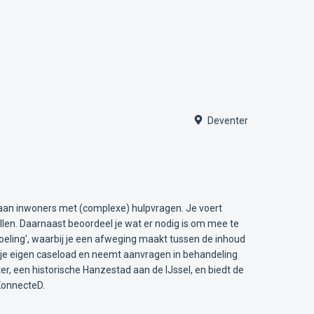
Deventer
g aan inwoners met (complexe) hulpvragen. Je voert
llen. Daarnaast beoordeel je wat er nodig is om mee te
doeling', waarbij je een afweging maakt tussen de inhoud
r je eigen caseload en neemt aanvragen in behandeling
, een historische Hanzestad aan de IJssel, en biedt de
KonnecteD.