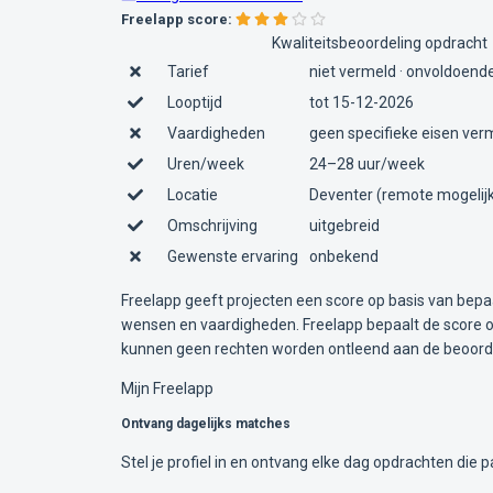
Freelapp score:
Kwaliteitsbeoordeling opdracht
Tarief
niet vermeld · onvoldoende
Looptijd
tot 15-12-2026
Vaardigheden
geen specifieke eisen ver
Uren/week
24–28 uur/week
Locatie
Deventer (remote mogelij
Omschrijving
uitgebreid
Gewenste ervaring
onbekend
Freelapp geeft projecten een score op basis van bepa
wensen en vaardigheden. Freelapp bepaalt de score op
kunnen geen rechten worden ontleend aan de beoorde
Mijn Freelapp
Ontvang dagelijks matches
Stel je profiel in en ontvang elke dag opdrachten die pa