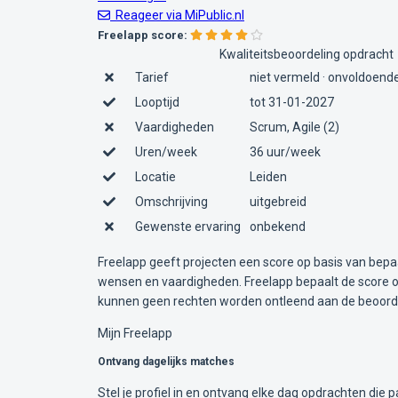
Reageer via MiPublic.nl
Freelapp score:
Kwaliteitsbeoordeling opdracht
Tarief
niet vermeld · onvoldoende
Looptijd
tot 31-01-2027
Vaardigheden
Scrum, Agile (2)
Uren/week
36 uur/week
Locatie
Leiden
Omschrijving
uitgebreid
Gewenste ervaring
onbekend
Freelapp geeft projecten een score op basis van bepa
wensen en vaardigheden. Freelapp bepaalt de score op
kunnen geen rechten worden ontleend aan de beoorde
Mijn Freelapp
Ontvang dagelijks matches
Stel je profiel in en ontvang elke dag opdrachten die pa