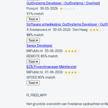
OutSystems Developer • OutSystems • Overheid
Pooq.nl
·
30-05-2026
·
91% match
Toon ▾
Software ontwikkeling: OutSystems Developer • OutS
4-freelancers.nl
·
30-05-2026
·
Den Haag
·
88% match
Toon ▾
Senior Developer
MiPublic.nl
·
05-06-2026
·
REMOTE
85% match
Toon ▾
BZB Projectmanager MijnHerstel
MiPublic.nl
·
01-06-2026
·
SPOED
85% match
Toon ▾
FL
FREELAPP
Het grootste overzicht van freelance opdrachten in N