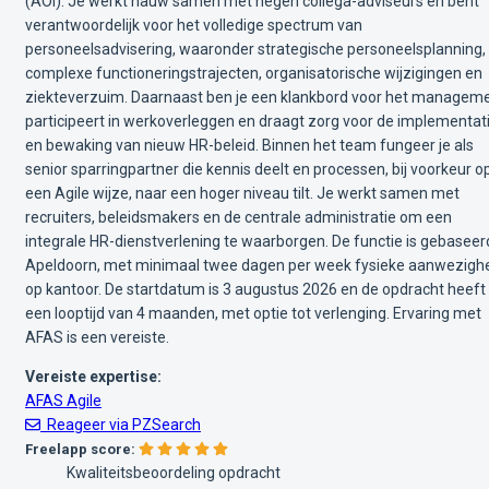
(AOI). Je werkt nauw samen met negen collega-adviseurs en bent
verantwoordelijk voor het volledige spectrum van
personeelsadvisering, waaronder strategische personeelsplanning,
complexe functioneringstrajecten, organisatorische wijzigingen en
ziekteverzuim. Daarnaast ben je een klankbord voor het manageme
participeert in werkoverleggen en draagt zorg voor de implementat
en bewaking van nieuw HR-beleid. Binnen het team fungeer je als
senior sparringpartner die kennis deelt en processen, bij voorkeur o
een Agile wijze, naar een hoger niveau tilt. Je werkt samen met
recruiters, beleidsmakers en de centrale administratie om een
integrale HR-dienstverlening te waarborgen. De functie is gebaseerd
Apeldoorn, met minimaal twee dagen per week fysieke aanwezigh
op kantoor. De startdatum is 3 augustus 2026 en de opdracht heeft
een looptijd van 4 maanden, met optie tot verlenging. Ervaring met
AFAS is een vereiste.
Vereiste expertise:
AFAS
Agile
Reageer via PZSearch
Freelapp score:
Kwaliteitsbeoordeling opdracht