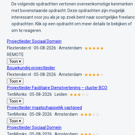
De volgende opdrachten vertonen overeenkomstige kenmerken
met bovenstaande opdracht. Deze opdrachten zijn mogelijk
interessant voor jou als je op zoek bent naar soortgelijke freelan
opdrachten. Klik op een opdracht om meer details te bekijken of
om te reageren.
Projectleider Sociaal Domein
Flextender.nl
·
05-08-2026
·
Amsterdam
·
REMOTE
Toon ▾
Bouwkundig projectleider
Flextender.nl
·
05-08-2026
·
Amsterdam
·
Toon ▾
Projectleider Facilitaire Dienstverlening – cluster BCO
TenMonks
·
05-08-2026
·
Leiden
·
Toon ▾
Projectleider maatschappelijk vastgoed
TenMonks
·
05-08-2026
·
Amsterdam
·
Toon ▾
Projectleider Sociaal Domein
TenMonks
·
05-08-2026
·
Amsterdam
·