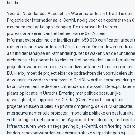
locatie.
Voor de Nederlandse Voedsel- en Warenautoriteit in Utrecht is een
Projectleider Internationaal e-CertNL nodig voor een opdracht van 6
maanden met optie op verlenging. De rol omvat het verder
professionaliseren van het beheer van e-CertNL, een
informatievoorziening die jaarlijks ruim 650.000 certificaten afgeef
met een handelswaarde van 17 miljard euro. De medewerker draagt
aan incidentanalyse en -afhandeling, het bewaken van de functione
architectuur bij doorontwikkeling en het begeleiden van internation
projecten, waaronder missies naar diverse landen binnen en buiten
EU. Hierbij moet de projectleider de opdrachten die voortvloeien uit
deze missies verder vormgeven. e-CertNL wordt in samenwerking 
bedrijfsleven en mede-toezichthouders ontwikkeld. De exploitatie v
plaats op locatie in Utrecht. Ervaring met politiek bestuurlijke
gevoeligheid, de applicatie e-CertNL (Client Export), complexe
projecten tussen publiek en private omgeving, de RVDM-applicatie,
intergouvernementele projecten, mondiale politieke en bestuurlijke
verhoudingen (met name in het Agrofood-feed domein), technisch
infrastructuren, wet- en regelgeving bij e-CertNL certificering in der
landen, randvoorwaarden en administratieve verplichtingen bij