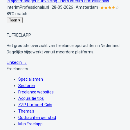
Projectmanager E-invoicing - Hero Interim Professionals
InterimProfessionals.nl
·
28-05-2026
·
Amsterdam
·
89% match
Toon ▾
FL
FREELAPP
Het grootste overzicht van freelance opdrachten in Nederland.
Dagelijks bijgewerkt vanuit meerdere platforms.
LinkedIn →
Freelancers
Specialismen
Sectoren
Freelance websites
Acquisitie tips
ZZP Uurtarief Gids
Thema's
Opdrachten per stad
Mijn Freelapp