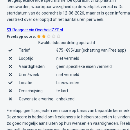
het gespecificeerde specialisme. De opdracht vindt plaats in
Leeuwarden, waarbij aanwezigheid op de werkplek vereist is. De
startdatum van de opdracht is 12-06-2026, maar er is geen informa
verstrekt over de looptijd of het aantal uren per week.
Reageer via OverheidZZP.nl
Freelapp score:
Kwaliteitsbeoordeling opdracht
Tarief
€75–€95/uur (schatting van Freelapp)
Looptijd
niet vermeld
Vaardigheden
geen specifieke eisen vermeld
Uren/week
niet vermeld
Locatie
Leeuwarden
Omschrijving
te kort
Gewenste ervaring
onbekend
Freelapp geeft projecten een score op basis van bepaalde kenmerk
Deze score is bedoeld om freelancers te helpen projecten te vinden
zo goed mogelijk aansluiten op hun wensen en vaardigheden. Free
bepaalt de score op basis van de gegevens in de omschrijving van d