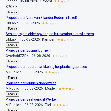
Jobhob
·
06-08-2026
·
Utrecht
·
SPOED
Toon ▾
Projectleider Vers van Eilander Bodem (Texel)
LibLab.nl
·
06-08-2026
·
Toon ▾
Senior projectleider opvang en huisvesting nieuwkomers
LibLab.nl
·
06-08-2026
·
Kampen
·
Toon ▾
Projectleider Sociaal Domein
OverheidZZP.nl
·
06-08-2026
·
Toon ▾
Projectleider -doorontwikkeling herplaatsingsproces
MiPublic.nl
·
06-08-2026
·
Toon ▾
Projectleider Muiden Noordwest
MiPublic.nl
·
06-08-2026
·
Muiden
·
Toon ▾
Projectleider Zaakgericht Werken
MiPublic.nl
·
06-08-2026
·
Tiel
·
Toon ▾