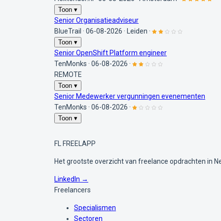
Toon ▾
Senior Organisatieadviseur
BlueTrail
·
06-08-2026
·
Leiden
·
Toon ▾
Senior OpenShift Platform engineer
TenMonks
·
06-08-2026
·
REMOTE
Toon ▾
Senior Medewerker vergunningen evenementen
TenMonks
·
06-08-2026
·
Toon ▾
FL
FREELAPP
Het grootste overzicht van freelance opdrachten in N
LinkedIn →
Freelancers
Specialismen
Sectoren