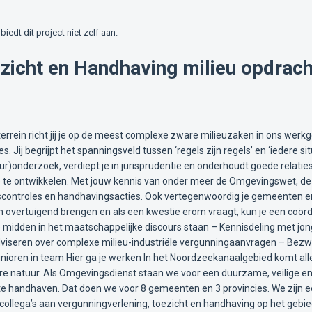
biedt dit project niet zelf aan.
ezicht en Handhaving milieu opdrach
ieuterrein richt jij je op de meest complexe zware milieuzaken in ons we
es. Jij begrijpt het spanningsveld tussen ‘regels zijn regels’ en ‘iedere s
tuur)onderzoek, verdiept je in jurisprudentie en onderhoudt goede relati
e te ontwikkelen. Met jouw kennis van onder meer de Omgevingswet, de 
jfscontroles en handhavingsacties. Ook vertegenwoordig je gemeenten e
n overtuigend brengen en als een kwestie erom vraagt, kun je een coördi
 midden in het maatschappelijke discours staan – Kennisdeling met jonge
adviseren over complexe milieu-industriële vergunningaanvragen – Bez
ioren in team Hier ga je werken In het Noordzeekanaalgebied komt alle
e natuur. Als Omgevingsdienst staan we voor een duurzame, veilige e
e handhaven. Dat doen we voor 8 gemeenten en 3 provincies. We zijn ee
ollega’s aan vergunningverlening, toezicht en handhaving op het gebie