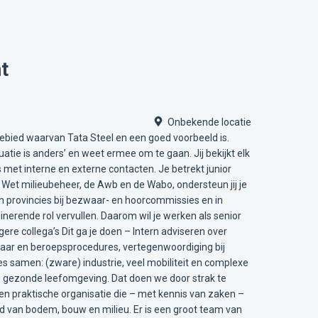
t
Onbekende locatie
rkgebied waarvan Tata Steel en een goed voorbeeld is.
ituatie is anders’ en weet ermee om te gaan. Jij bekijkt elk
es met interne en externe contacten. Je betrekt junior
Wet milieubeheer, de Awb en de Wabo, ondersteun jij je
n provincies bij bezwaar- en hoorcommissies en in
nerende rol vervullen. Daarom wil je werken als senior
re collega’s Dit ga je doen – Intern adviseren over
waar en beroepsprocedures, vertegenwoordiging bij
s samen: (zware) industrie, veel mobiliteit en complexe
n gezonde leefomgeving. Dat doen we door strak te
n praktische organisatie die – met kennis van zaken –
d van bodem, bouw en milieu. Er is een groot team van