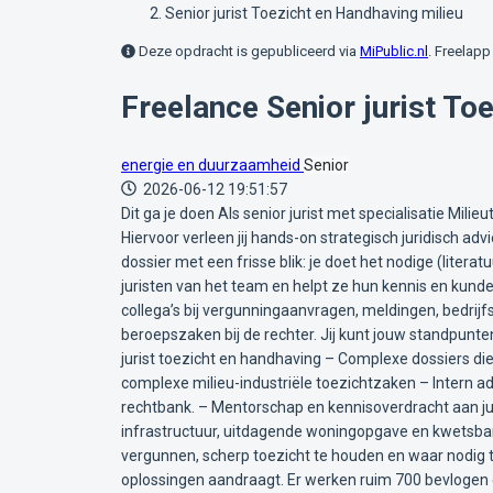
Senior jurist Toezicht en Handhaving milieu
Deze opdracht is gepubliceerd via
MiPublic.nl
. Freelapp 
Freelance Senior jurist To
energie en duurzaamheid
Senior
2026-06-12 19:51:57
Dit ga je doen Als senior jurist met specialisatie Mil
Hiervoor verleen jij hands-on strategisch juridisch advi
dossier met een frisse blik: je doet het nodige (litera
juristen van het team en helpt ze hun kennis en kund
collega’s bij vergunningaanvragen, meldingen, bedri
beroepszaken bij de rechter. Jij kunt jouw standpunte
jurist toezicht en handhaving – Complexe dossiers die
complexe milieu-industriële toezichtzaken – Intern 
rechtbank. – Mentorschap en kennisoverdracht aan jun
infrastructuur, uitdagende woningopgave en kwetsbar
vergunnen, scherp toezicht te houden en waar nodig t
oplossingen aandraagt. Er werken ruim 700 bevlogen c