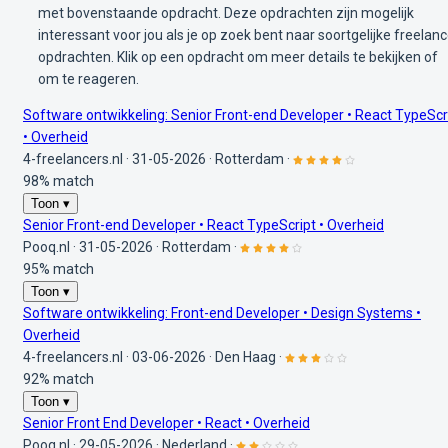
met bovenstaande opdracht. Deze opdrachten zijn mogelijk
interessant voor jou als je op zoek bent naar soortgelijke freelan
opdrachten. Klik op een opdracht om meer details te bekijken of
om te reageren.
Software ontwikkeling: Senior Front-end Developer • React TypeScr
• Overheid
4-freelancers.nl
·
31-05-2026
·
Rotterdam
·
98% match
Toon ▾
Senior Front-end Developer • React TypeScript • Overheid
Pooq.nl
·
31-05-2026
·
Rotterdam
·
95% match
Toon ▾
Software ontwikkeling: Front-end Developer • Design Systems •
Overheid
4-freelancers.nl
·
03-06-2026
·
Den Haag
·
92% match
Toon ▾
Senior Front End Developer • React • Overheid
Pooq.nl
·
29-05-2026
·
Nederland
·