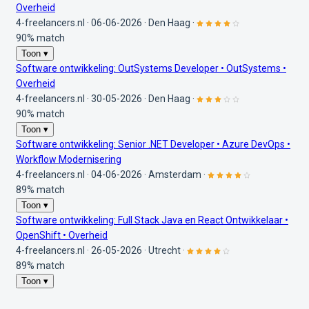
Overheid
4-freelancers.nl
·
06-06-2026
·
Den Haag
·
90% match
Toon ▾
Software ontwikkeling: OutSystems Developer • OutSystems •
Overheid
4-freelancers.nl
·
30-05-2026
·
Den Haag
·
90% match
Toon ▾
Software ontwikkeling: Senior .NET Developer • Azure DevOps •
Workflow Modernisering
4-freelancers.nl
·
04-06-2026
·
Amsterdam
·
89% match
Toon ▾
Software ontwikkeling: Full Stack Java en React Ontwikkelaar •
OpenShift • Overheid
4-freelancers.nl
·
26-05-2026
·
Utrecht
·
89% match
Toon ▾