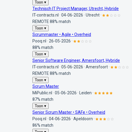
Toon ▾
Technisch IT Project Manager, Utrecht, Hybride
IT-contracts.nl
·
04-06-2026
·
Utrecht
·
REMOTE
88% match
Toon ▾
Scrummaster • Agile • Overheid
Pooq.nl
·
26-05-2026
·
88% match
Toon ▾
Senior Software Engineer, Amersfoort, Hybride
IT-contracts.nl
·
05-06-2026
·
Amersfoort
·
REMOTE
88% match
Toon ▾
Scrum Master
MiPublic.nl
·
05-06-2026
·
Leiden
·
87% match
Toon ▾
Senior Scrum Master • SAFe • Overheid
Pooq.nl
·
04-06-2026
·
Apeldoorn
·
86% match
Toon ▾