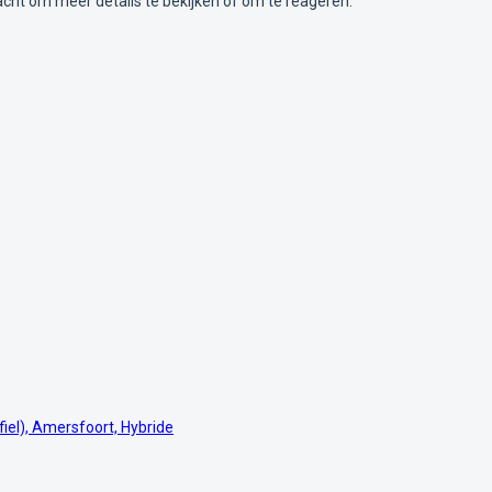
acht om meer details te bekijken of om te reageren.
iel), Amersfoort, Hybride