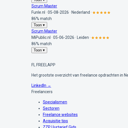
Scrum Master
Funle.nl
·
05-08-2026
·
Nederland
·
86% match
Toon ▾
Scrum Master
MiPublic.nl
·
05-06-2026
·
Leiden
·
86% match
Toon ▾
FL
FREELAPP
Het grootste overzicht van freelance opdrachten in N
LinkedIn →
Freelancers
Specialismen
Sectoren
Freelance websites
Acquisitie tips
ZZP Uurtarief Gids