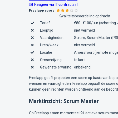
Reageer via IT-contracts.nl
Freelapp score:
Kwaliteitsbeoordeling opdracht
Tarief
€80–€100/uur (schatting 
Looptijd
niet vermeld
Vaardigheden
Scrum, Scrum Master (PSM
Uren/week
niet vermeld
Locatie
Amersfoort (remote mogel
Omschrijving
te kort
Gewenste ervaring
onbekend
Freelapp geeft projecten een score op basis van bepa
wensen en vaardigheden. Freelapp bepaalt de score op
kunnen geen rechten worden ontleend aan de beoorde
Marktinzicht: Scrum Master
Op Freelapp staan momenteel
91
actieve scrum maste