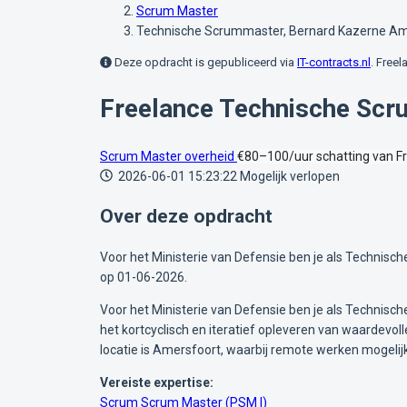
Scrum Master
Technische Scrummaster, Bernard Kazerne Ame
Deze opdracht is gepubliceerd via
IT-contracts.nl
. Freel
Freelance Technische Scr
Scrum Master
overheid
€80–100/uur
schatting van F
2026-06-01 15:23:22
Mogelijk verlopen
Over deze opdracht
Voor het Ministerie van Defensie ben je als Technis
op 01-06-2026.
Voor het Ministerie van Defensie ben je als Technis
het kortcyclisch en iteratief opleveren van waardevol
locatie is Amersfoort, waarbij remote werken mogelijk 
Vereiste expertise:
Scrum
Scrum Master (PSM I)