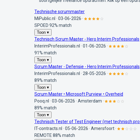
soortgelijke freelance opdrachten. Klik op een opdr
Technische scrummaster
MiPublic.nl
·
03-06-2026
·
SPOED
92% match
Toon ▾
Technisch Scrum Master - Hero Interim Professionals
InterimProfessionals.nl
·
01-06-2026
·
91% match
Toon ▾
Scrum Master - Defensie - Hero Interim Professionals
InterimProfessionals.nl
·
28-05-2026
·
89% match
Toon ▾
Scrum Master • Microsoft Purview • Overheid
Pooq.nl
·
03-06-2026
·
Amsterdam
·
89% match
Toon ▾
Technisch Tester of Test Engineer (met technisch prof
IT-contracts.nl
·
05-06-2026
·
Amersfoort
·
REMOTE
88% match