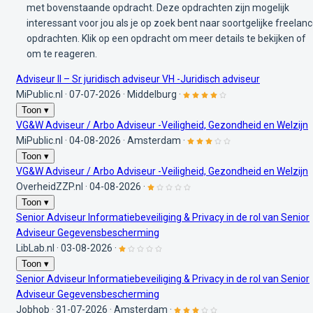
met bovenstaande opdracht. Deze opdrachten zijn mogelijk
interessant voor jou als je op zoek bent naar soortgelijke freelan
opdrachten. Klik op een opdracht om meer details te bekijken of
om te reageren.
Adviseur II – Sr juridisch adviseur VH -Juridisch adviseur
MiPublic.nl
·
07-07-2026
·
Middelburg
·
Toon ▾
VG&W Adviseur / Arbo Adviseur -Veiligheid, Gezondheid en Welzijn
MiPublic.nl
·
04-08-2026
·
Amsterdam
·
Toon ▾
VG&W Adviseur / Arbo Adviseur -Veiligheid, Gezondheid en Welzijn
OverheidZZP.nl
·
04-08-2026
·
Toon ▾
Senior Adviseur Informatiebeveiliging & Privacy in de rol van Senior
Adviseur Gegevensbescherming
LibLab.nl
·
03-08-2026
·
Toon ▾
Senior Adviseur Informatiebeveiliging & Privacy in de rol van Senior
Adviseur Gegevensbescherming
Jobhob
·
31-07-2026
·
Amsterdam
·