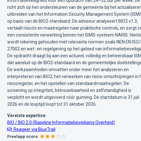
Informatieveiligheid voor een opdracht van 24–32 uur per week. De 
richt zich op het ondersteunen van de gemeente bij het actualisere
uitbreiden van het Information Security Management System (ISM
op basis van de BIO2-standaard. De adviseur analyseert BIO2 v1.3,
vertaalt risico’s en maatregelen naar praktische controls, en zorgt v
een consistente verwerking binnen het ISMS-systeem NARIS. Hierbi
wordt rekening gehouden met relevante normen zoals NEN EN ISO/
27002 en wet- en regelgeving op het gebied van informatiebeveiligi
De opdracht draagt bij aan een actueel, volledig en beheersbaar IS
dat aansluit op de BIO2-standaard en de gemeentelijke doelstelling
De werkzaamheden omvatten onder meer het analyseren en
interpreteren van BIO2, het verwerken van risico-omschrijvingen in 
risicoregister, en het opstellen van standaardmaatregelen. De
screening op integriteit, betrouwbaarheid en zelfstandigheid is
verplicht en wordt uitgevoerd vóór gunning. De startdatum is 31 juli
2026 en de looptijd loopt tot 31 oktober 2026.
Vereiste expertise:
BIO / BIO 2.0 (Baseline Informatiebeveiliging Overheid)
Reageer via BlueTrail
Freelapp score: