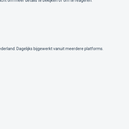
acht om meer details te bekijken of om te reageren.
ederland. Dagelijks bijgewerkt vanuit meerdere platforms.