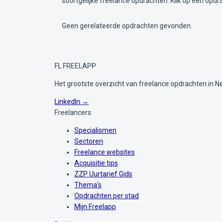
soortgelijke freelance opdrachten. Klik op een opdr
Geen gerelateerde opdrachten gevonden.
FL
FREELAPP
Het grootste overzicht van freelance opdrachten in N
LinkedIn →
Freelancers
Specialismen
Sectoren
Freelance websites
Acquisitie tips
ZZP Uurtarief Gids
Thema's
Opdrachten per stad
Mijn Freelapp