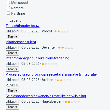
Met spoed
Remote
Parttime
Laden...
Toezichthouder bouw
LibLab.nl
·
05-08-2026
·
Voorst
·
Toon ▾
Inkomensconsulent
LibLab.nl
·
05-08-2026
·
Deventer
·
Toon ▾
Interimmanager publieke dienstverlening
LibLab.nl
·
05-08-2026
·
Toon ▾
Procesregisseur provinciale regietafel migratie & integratie
LibLab.nl
·
05-08-2026
·
Arnhem
·
REMOTE
Toon ▾
Beleidsmedewerker wonen/ruimtelijke ontwikkeling
LibLab.nl
·
05-08-2026
·
Haaksbergen
·
Toon ▾