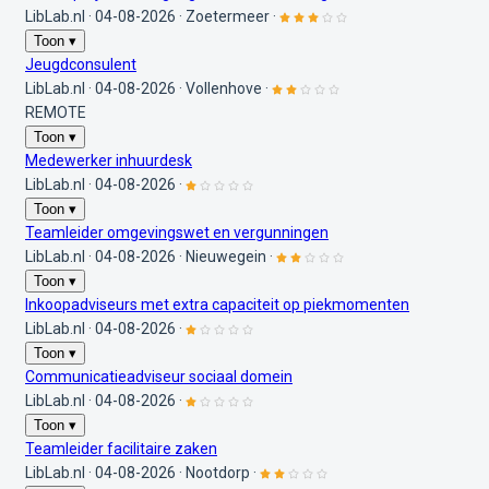
LibLab.nl
·
04-08-2026
·
Zoetermeer
·
Toon ▾
Jeugdconsulent
LibLab.nl
·
04-08-2026
·
Vollenhove
·
REMOTE
Toon ▾
Medewerker inhuurdesk
LibLab.nl
·
04-08-2026
·
Toon ▾
Teamleider omgevingswet en vergunningen
LibLab.nl
·
04-08-2026
·
Nieuwegein
·
Toon ▾
Inkoopadviseurs met extra capaciteit op piekmomenten
LibLab.nl
·
04-08-2026
·
Toon ▾
Communicatieadviseur sociaal domein
LibLab.nl
·
04-08-2026
·
Toon ▾
Teamleider facilitaire zaken
LibLab.nl
·
04-08-2026
·
Nootdorp
·