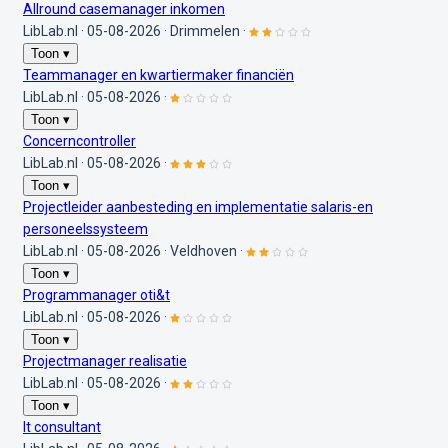
Allround casemanager inkomen
LibLab.nl
·
05-08-2026
·
Drimmelen
·
Toon ▾
Teammanager en kwartiermaker financiën
LibLab.nl
·
05-08-2026
·
Toon ▾
Concerncontroller
LibLab.nl
·
05-08-2026
·
Toon ▾
Projectleider aanbesteding en implementatie salaris-en
personeelssysteem
LibLab.nl
·
05-08-2026
·
Veldhoven
·
Toon ▾
Programmanager oti&t
LibLab.nl
·
05-08-2026
·
Toon ▾
Projectmanager realisatie
LibLab.nl
·
05-08-2026
·
Toon ▾
It consultant