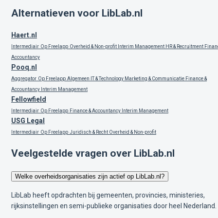
Alternatieven voor LibLab.nl
Haert.nl
Intermediair
Op Freelapp
Overheid & Non-profit
Interim Management
HR & Recruitment
Finan
Accountancy
Pooq.nl
Aggregator
Op Freelapp
Algemeen
IT & Technology
Marketing & Communicatie
Finance &
Accountancy
Interim Management
Fellowfield
Intermediair
Op Freelapp
Finance & Accountancy
Interim Management
USG Legal
Intermediair
Op Freelapp
Juridisch & Recht
Overheid & Non-profit
Veelgestelde vragen over LibLab.nl
Welke overheidsorganisaties zijn actief op LibLab.nl?
LibLab heeft opdrachten bij gemeenten, provincies, ministeries,
rijksinstellingen en semi-publieke organisaties door heel Nederland.