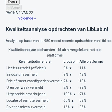
Toon ▾
« Vorige
PAGINA 1 VAN 22
Volgende »
Kwaliteitsanalyse opdrachten van LibLab.nl
Analyse op basis van de 950 meest recente opdrachten van LibLab.n
Kwaliteitsanalyse opdrachten LibLab.nl vergeleken met alle
platforms
Kwaliteitsdimensie
LibLab.nl
Alle platforms
Heeft uurtarief (officieel)
0%
11%
▼
Einddatum vermeld
3%
49%
▼
Drie of meer vaardigheden vermeld
2%
13%
▼
Uren per week vermeld
2%
39%
▼
Uitgebreide omschrijving
100%
71%
▲
Locatie of remote vermeld
60%
59%
▲
Ervaringsniveau vermeld
16%
35%
▼