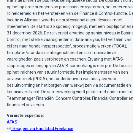
transitie binnen de publieke/semipublieke sector. De opdracht richt 
op het op orde brengen van processen en systemen, het creëren v
rolhelderheid en het versterken van de Finance & Control-functie. D
locatie is Alkmaar, waarbij de professional eigen devices moet
meenemen. De start is zo spoedig mogelijk, met een looptijd tot en
31 december 2026. De rol vereist ervaring op senior niveau in Busin
Control, met sterke vaardigheden in data-analyse, het vertalen van
cijfers naar handelingsperspectief, procesmatig werken (PDCA),
template-/standaardisatiegerichtheid en communicatieve
vaardigheden zoals verbinden en coachen. Ervaring met AFAS-
rapportages en begrip van AO/IB-samenhang is een pré. De focus li
op het inrichten van stuurinformatie, het implementeren van een
adviesritmiek (PDCA), het onderbouwen van analyses voor
besluitvorming en het borgen van werkwijzen via documentatie en
kennisoverdracht. De samenwerking vindt plaats met onder meer d
Teammanager Financiën, Concern Controller, Financial Controller e
financieel adviseurs.
Vereiste expertise:
AFAS
Reageer via Randstad Freelance