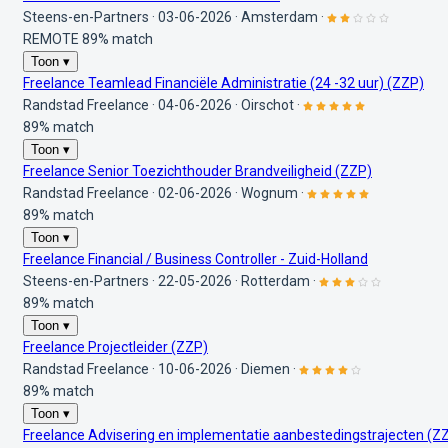
Steens-en-Partners
·
03-06-2026
·
Amsterdam
·
REMOTE
89% match
Toon ▾
Freelance Teamlead Financiële Administratie (24 -32 uur) (ZZP)
Randstad Freelance
·
04-06-2026
·
Oirschot
·
89% match
Toon ▾
Freelance Senior Toezichthouder Brandveiligheid (ZZP)
Randstad Freelance
·
02-06-2026
·
Wognum
·
89% match
Toon ▾
Freelance Financial / Business Controller - Zuid-Holland
Steens-en-Partners
·
22-05-2026
·
Rotterdam
·
89% match
Toon ▾
Freelance Projectleider (ZZP)
Randstad Freelance
·
10-06-2026
·
Diemen
·
89% match
Toon ▾
Freelance Advisering en implementatie aanbestedingstrajecten (Z