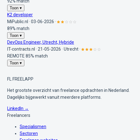
92% match
Toon ▾
K2 developer
MiPublic.nl
·
03-06-2026
·
89% match
Toon ▾
DevOps Engineer, Utrecht, Hybride
IT-contracts.nl
·
21-05-2026
·
Utrecht
·
REMOTE
85% match
Toon ▾
FL
FREELAPP
Het grootste overzicht van freelance opdrachten in Nederland.
Dagelijks bijgewerkt vanuit meerdere platforms.
LinkedIn →
Freelancers
Specialismen
Sectoren