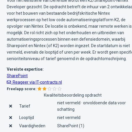
Voor het Ministerie van Defensie wordt een K2/Sharepoint-Nintex
Developer gezocht. De opdracht betreft de inhuur van 2 ontwikkela
voor het bouwen van bestaande bedrijfskritische Nintex
werkprocessen op het low code automatiseringsplatform K2, de
opvolger van Nintex. De locatie is onbekend, maar remote werken is
mogelijk. De rol richt zich op het onderhouden en uitbreiden van
automatiseringsprocessen binnen een defensiedomein, waarbij
Sharepoint en Nintex (of K2) worden ingezet. De startdatum is niet
vermeld, evenals de looptijd of uren per week. Er wordt geen specif
senioriteitsniveau of tarief genoemd in de opdrachtomschrijving.
Vereiste expertise:
SharePoint
Reageer via IT-contracts.nl
Freelapp score:
Kwaliteitsbeoordeling opdracht
niet vermeld · onvoldoende data voor
Tarief
schatting
Looptijd
niet vermeld
Vaardigheden
SharePoint (1)