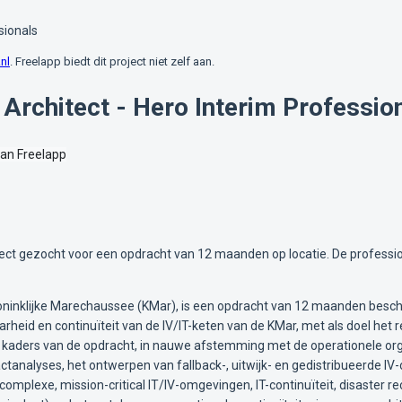
sionals
nl
. Freelapp biedt dit project niet zelf aan.
 Architect - Hero Interim Professio
van Freelapp
tect gezocht voor een opdracht van 12 maanden op locatie. De profess
inklijke Marechaussee (KMar), is een opdracht van 12 maanden beschikba
rheid en continuïteit van de IV/IT-keten van de KMar, met als doel het
e kaders van de opdracht, in nauwe afstemming met de operationele orga
analyses, het ontwerpen van fallback-, uitwijk- en gedistribueerde IV-
plexe, mission-critical IT/IV-omgevingen, IT-continuïteit, disaster recove