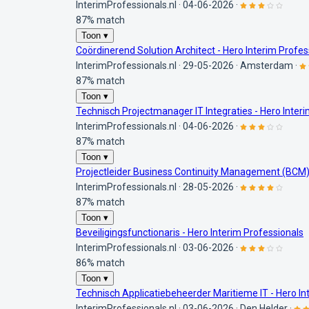
InterimProfessionals.nl
·
04-06-2026
·
87% match
Toon ▾
Coördinerend Solution Architect - Hero Interim Profes
InterimProfessionals.nl
·
29-05-2026
·
Amsterdam
·
87% match
Toon ▾
Technisch Projectmanager IT Integraties - Hero Inter
InterimProfessionals.nl
·
04-06-2026
·
87% match
Toon ▾
Projectleider Business Continuity Management (BCM) 
InterimProfessionals.nl
·
28-05-2026
·
87% match
Toon ▾
Beveiligingsfunctionaris - Hero Interim Professionals
InterimProfessionals.nl
·
03-06-2026
·
86% match
Toon ▾
Technisch Applicatiebeheerder Maritieme IT - Hero In
InterimProfessionals.nl
·
03-06-2026
·
Den Helder
·