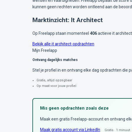
wensen en vaardigheden. Freelapp bepaalt de score op
kunnen geen rechten worden ontleend aan de beoorde
Marktinzicht: It Architect
Op Freelapp staan momenteel
406
actieve it architec
Bekijk alle it architect-opdrachten
Mijn Freelapp
Ontvang dagelijks matches
Stel je profiel in en ontvang elke dag opdrachten die pa
Gratis, altijd opzegbaar
Op maat voor jouw profiel
Mis geen opdrachten zoals deze
Maak een gratis Freelapp-account en ontvang elke 
Maak gratis account via LinkedIn
Gratis · 1 minuut