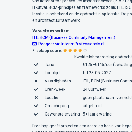
van ketenbrede proces- en impactanalyses (BIA of equi
IT-uitval, BCM-principes en frameworks zoals ITIL, IS
locatie is onbekend en de opdracht is op locatie. De
en architectuurraamwerk.
Vereiste expertise:
ITIL
BCM (Business Continuity Management)
Reageer via InterimProfessionals.nl
Freelapp score:
Kwaliteitsbeoordeling opdracht
Tarief
€125–€145/uur (schatting
Looptijd
tot 28-05-2027
Vaardigheden
ITIL, BCM (Business Conti
Uren/week
24 uur/week
Locatie
geen plaatsnaam vermeld
Omschrijving
uitgebreid
Gewenste ervaring
5+ jaar ervaring
Freelapp geeft projecten een score op basis van bepa