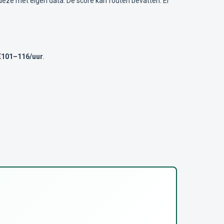
deze met eigen data. De score kan fouten bevatten. Er
€101–116/uur
.