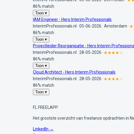
86% match
Toon ▾
IAM Engineer - Hero Interim Professionals
InterimProfessionals.nl
·
05-06-2026
·
Amsterdam
·
86% match
Toon ▾
Projectleider Reorganisatie - Hero Interim Professiona
InterimProfessionals.nl
·
28-05-2026
·
86% match
Toon ▾
Cloud Architect - Hero Interim Professionals
InterimProfessionals.nl
·
28-05-2026
·
86% match
Toon ▾
FL
FREELAPP
Het grootste overzicht van freelance opdrachten in N
LinkedIn →