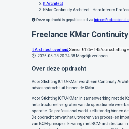
It Architect
KMar Continuity Architect - Hero Interim Profes
Deze opdracht is gepubliceerd via
InterimProfessionals.
Freelance KMar Continuity
It Architect
overheid
Senior
€125–145/uur
schatting 
2026-05-28 20:24:38
Mogelijk verlopen
Over deze opdracht
Voor Stichting ICTU/KMar wordt een Continuity Archi
adviesopdracht uit binnen de KMar.
Voor Stichting ICTU/KMar, in samenwerking met de Kon
het structureel vergroten van de operationele weerbaa
operatie. De professional werkt zelfstandig binnen d
De opdracht omvat het uitvoeren van proces- en impact
van BCM-principes. Ervaring met BCM-architectuur in com