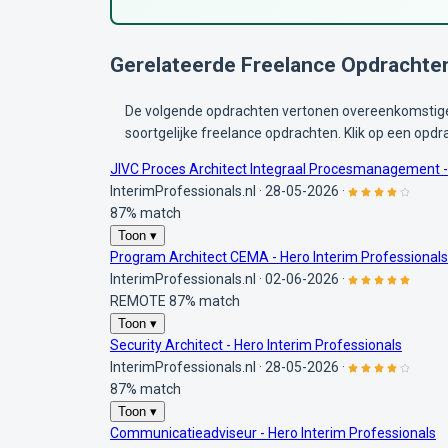
Gerelateerde Freelance Opdrachte
De volgende opdrachten vertonen overeenkomstige 
soortgelijke freelance opdrachten. Klik op een opdr
JIVC Proces Architect Integraal Procesmanagement - 
InterimProfessionals.nl
·
28-05-2026
·
87% match
Toon ▾
Program Architect CEMA - Hero Interim Professionals
InterimProfessionals.nl
·
02-06-2026
·
REMOTE
87% match
Toon ▾
Security Architect - Hero Interim Professionals
InterimProfessionals.nl
·
28-05-2026
·
87% match
Toon ▾
Communicatieadviseur - Hero Interim Professionals