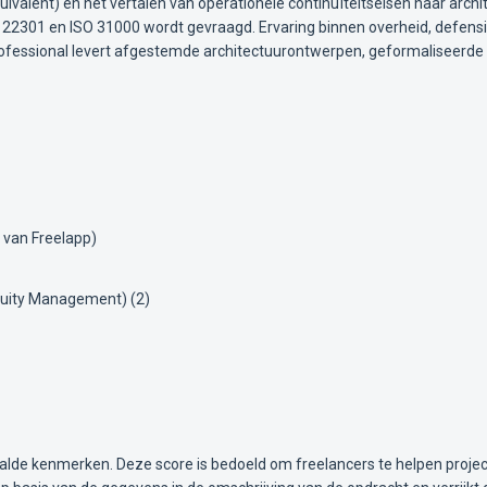
valent) en het vertalen van operationele continuïteitseisen naar archit
O 22301 en ISO 31000 wordt gevraagd. Ervaring binnen overheid, defensie 
 professional levert afgestemde architectuurontwerpen, geformaliseerd
 van Freelapp)
nuity Management) (2)
alde kenmerken. Deze score is bedoeld om freelancers te helpen projec