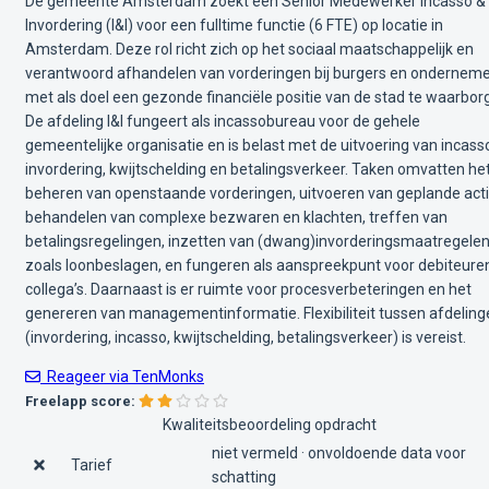
De gemeente Amsterdam zoekt een Senior Medewerker Incasso &
Invordering (I&I) voor een fulltime functie (6 FTE) op locatie in
Amsterdam. Deze rol richt zich op het sociaal maatschappelijk en
verantwoord afhandelen van vorderingen bij burgers en onderneme
met als doel een gezonde financiële positie van de stad te waarbor
De afdeling I&I fungeert als incassobureau voor de gehele
gemeentelijke organisatie en is belast met de uitvoering van incass
invordering, kwijtschelding en betalingsverkeer. Taken omvatten he
beheren van openstaande vorderingen, uitvoeren van geplande acti
behandelen van complexe bezwaren en klachten, treffen van
betalingsregelingen, inzetten van (dwang)invorderingsmaatregele
zoals loonbeslagen, en fungeren als aanspreekpunt voor debiteure
collega’s. Daarnaast is er ruimte voor procesverbeteringen en het
genereren van managementinformatie. Flexibiliteit tussen afdeling
(invordering, incasso, kwijtschelding, betalingsverkeer) is vereist.
Reageer via TenMonks
Freelapp score:
Kwaliteitsbeoordeling opdracht
niet vermeld · onvoldoende data voor
Tarief
schatting