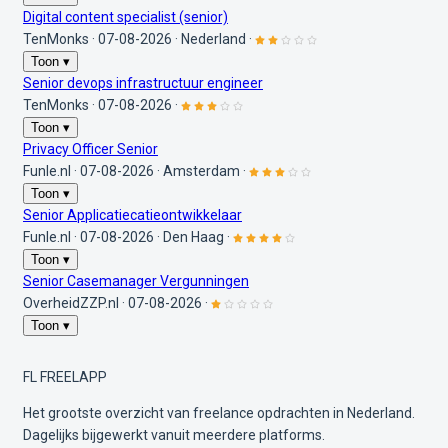
Digital content specialist (senior)
TenMonks
·
07-08-2026
·
Nederland
·
Toon ▾
Senior devops infrastructuur engineer
TenMonks
·
07-08-2026
·
Toon ▾
Privacy Officer Senior
Funle.nl
·
07-08-2026
·
Amsterdam
·
Toon ▾
Senior Applicatiecatieontwikkelaar
Funle.nl
·
07-08-2026
·
Den Haag
·
Toon ▾
Senior Casemanager Vergunningen
OverheidZZP.nl
·
07-08-2026
·
Toon ▾
FL
FREELAPP
Het grootste overzicht van freelance opdrachten in Nederland.
Dagelijks bijgewerkt vanuit meerdere platforms.