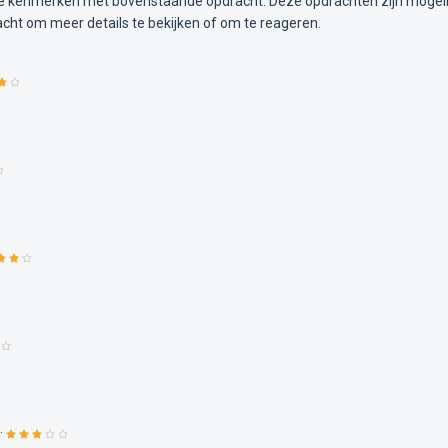
kenmerken met bovenstaande opdracht. Deze opdrachten zijn mogelijk i
acht om meer details te bekijken of om te reageren.
·