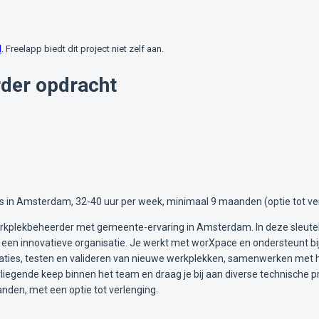
l
. Freelapp biedt dit project niet zelf aan.
der opdracht
s in Amsterdam, 32-40 uur per week, minimaal 9 maanden (optie tot ver
rkplekbeheerder met gemeente-ervaring in Amsterdam. In deze sleutelrol 
een innovatieve organisatie. Je werkt met worXpace en ondersteunt b
aties, testen en valideren van nieuwe werkplekken, samenwerken met 
vliegende keep binnen het team en draag je bij aan diverse technische pr
den, met een optie tot verlenging.