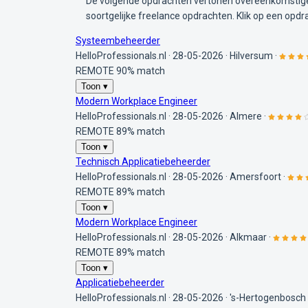
De volgende opdrachten vertonen overeenkomstige 
soortgelijke freelance opdrachten. Klik op een opdr
Systeembeheerder
HelloProfessionals.nl
·
28-05-2026
·
Hilversum
·
REMOTE
90% match
Toon ▾
Modern Workplace Engineer
HelloProfessionals.nl
·
28-05-2026
·
Almere
·
REMOTE
89% match
Toon ▾
Technisch Applicatiebeheerder
HelloProfessionals.nl
·
28-05-2026
·
Amersfoort
·
REMOTE
89% match
Toon ▾
Modern Workplace Engineer
HelloProfessionals.nl
·
28-05-2026
·
Alkmaar
·
REMOTE
89% match
Toon ▾
Applicatiebeheerder
HelloProfessionals.nl
·
28-05-2026
·
's-Hertogenbosch