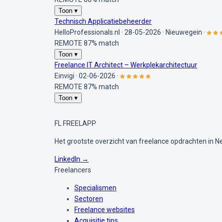
Toon ▾
Technisch Applicatiebeheerder
HelloProfessionals.nl
·
28-05-2026
·
Nieuwegein
·
REMOTE
87% match
Toon ▾
Freelance IT Architect – Werkplekarchitectuur
Einvigi
·
02-06-2026
·
REMOTE
87% match
Toon ▾
FL
FREELAPP
Het grootste overzicht van freelance opdrachten in N
LinkedIn →
Freelancers
Specialismen
Sectoren
Freelance websites
Acquisitie tips