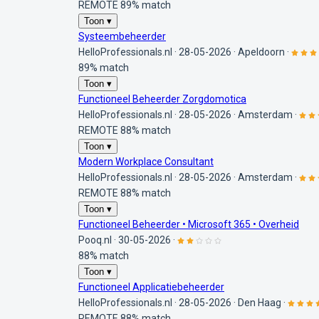
REMOTE
89% match
Toon ▾
Systeembeheerder
HelloProfessionals.nl
·
28-05-2026
·
Apeldoorn
·
89% match
Toon ▾
Functioneel Beheerder Zorgdomotica
HelloProfessionals.nl
·
28-05-2026
·
Amsterdam
·
REMOTE
88% match
Toon ▾
Modern Workplace Consultant
HelloProfessionals.nl
·
28-05-2026
·
Amsterdam
·
REMOTE
88% match
Toon ▾
Functioneel Beheerder • Microsoft 365 • Overheid
Pooq.nl
·
30-05-2026
·
88% match
Toon ▾
Functioneel Applicatiebeheerder
HelloProfessionals.nl
·
28-05-2026
·
Den Haag
·
REMOTE
88% match