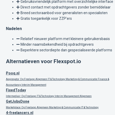
Gebruiksvriendelijk platform met overzichtelijke interface
Direct contact met opdrachtgevers zonder bemiddelaar
Breed sectoraanbod voor generalisten en specialisten
Gratis toegankelijk voor ZZP'ers
Nadelen
Relatief nieuwer platform met kleinere gebruikersbasis
Minder naamsbekendheid bij opdrachtgevers
Beperktere sectordiepte dan gespecialiseerde platforms
Alternatieven voor Flexspot.io
Pooq.nl
Aggregator
Op Freelapp
Algemeen
IT & Technology
Marketing & Communicatie
Finance &
Accountancy
Interim Management
FixedToday
Intermediair
Op Freelapp
IT & Technology
Interim Management
Algemeen
GetJobsDone
Marketplace
Op Freelapp
Algemeen
Marketing & Communicatie
IT & Technology
4-freelancers.nl