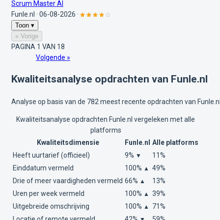
Scrum Master AI
Funle.nl
·
06-08-2026
·
Toon ▾
« Vorige
PAGINA 1 VAN 18
Volgende »
Kwaliteitsanalyse opdrachten van Funle.nl
Analyse op basis van de 782 meest recente opdrachten van Funle.nl
Kwaliteitsanalyse opdrachten Funle.nl vergeleken met alle
platforms
Kwaliteitsdimensie
Funle.nl
Alle platforms
Heeft uurtarief (officieel)
9%
11%
▼
Einddatum vermeld
100%
49%
▲
Drie of meer vaardigheden vermeld
66%
13%
▲
Uren per week vermeld
100%
39%
▲
Uitgebreide omschrijving
100%
71%
▲
Locatie of remote vermeld
42%
59%
▼