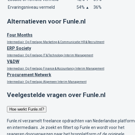
Ervaringsniveau vermeld
54%
36%
▲
Alternatieven voor Funle.nl
Four Months
Intermediair
Op Freelapp
Marketing & Communicatie
HR & Recruitment
ERP Society
Intermediair
Op Freelapp
IT & Technology
Interim Management
V&DW
Intermediair
Op Freelapp
Finance & Accountancy
Interim Management
Procurement Netwerk
Intermediair
Op Freelapp
Algemeen
Interim Management
Veelgestelde vragen over Funle.nl
Hoe werkt Funle.nl?
Funle.nl verzamelt freelance opdrachten van Nederlandse platform
en intermediairs. Je zoekt en filtert op Funle en wordt voor het
reageren doorverwezen naar het bronplatform of de originele