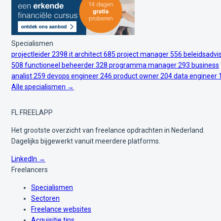
Specialismen
projectleider
2398
it architect
685
project manager
556
beleidsadvi
508
functioneel beheerder
328
programma manager
293
business
analist
259
devops engineer
246
product owner
204
data engineer
Alle specialismen →
FL
FREELAPP
Het grootste overzicht van freelance opdrachten in Nederland.
Dagelijks bijgewerkt vanuit meerdere platforms.
LinkedIn →
Freelancers
Specialismen
Sectoren
Freelance websites
Acquisitie tips