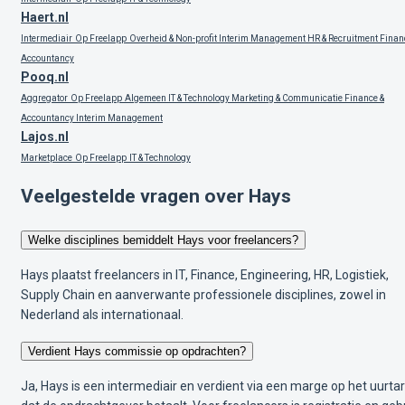
Haert.nl
Intermediair
Op Freelapp
Overheid & Non-profit
Interim Management
HR & Recruitment
Finan
Accountancy
Pooq.nl
Aggregator
Op Freelapp
Algemeen
IT & Technology
Marketing & Communicatie
Finance &
Accountancy
Interim Management
Lajos.nl
Marketplace
Op Freelapp
IT & Technology
Veelgestelde vragen over Hays
Welke disciplines bemiddelt Hays voor freelancers?
Hays plaatst freelancers in IT, Finance, Engineering, HR, Logistiek,
Supply Chain en aanverwante professionele disciplines, zowel in
Nederland als internationaal.
Verdient Hays commissie op opdrachten?
Ja, Hays is een intermediair en verdient via een marge op het uurtar