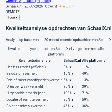
Content Specialist (migratie)
SchaalX.nl
·
20-07-2026
·
Utrecht
·
REMOTE
Toon ▾
Kwaliteitsanalyse opdrachten van SchaalX.nl
Analyse op basis van de 20 meest recente opdrachten van SchaalX.
Kwaliteitsanalyse opdrachten SchaalX.nl vergeleken met alle
platforms
Kwaliteitsdimensie
SchaalX.nl
Alle platforms
Heeft uurtarief (officieel)
0%
11%
▼
Einddatum vermeld
10%
49%
▼
Drie of meer vaardigheden vermeld
5%
13%
▼
Uren per week vermeld
85%
39%
▲
Uitgebreide omschrijving
100%
71%
▲
Locatie of remote vermeld
90%
59%
▲
Ervaringsniveau vermeld
45%
36%
▲