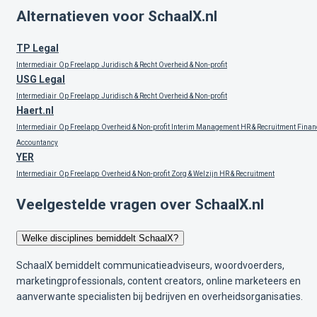
Alternatieven voor SchaalX.nl
TP Legal
Intermediair
Op Freelapp
Juridisch & Recht
Overheid & Non-profit
USG Legal
Intermediair
Op Freelapp
Juridisch & Recht
Overheid & Non-profit
Haert.nl
Intermediair
Op Freelapp
Overheid & Non-profit
Interim Management
HR & Recruitment
Finan
Accountancy
YER
Intermediair
Op Freelapp
Overheid & Non-profit
Zorg & Welzijn
HR & Recruitment
Veelgestelde vragen over SchaalX.nl
Welke disciplines bemiddelt SchaalX?
SchaalX bemiddelt communicatieadviseurs, woordvoerders,
marketingprofessionals, content creators, online marketeers en
aanverwante specialisten bij bedrijven en overheidsorganisaties.