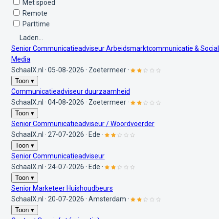
Met spoed
Remote
Parttime
Laden...
Senior Communicatieadviseur Arbeidsmarktcommunicatie & Social
Media
SchaalX.nl
·
05-08-2026
·
Zoetermeer
·
Toon ▾
Communicatieadviseur duurzaamheid
SchaalX.nl
·
04-08-2026
·
Zoetermeer
·
Toon ▾
Senior Communicatieadviseur / Woordvoerder
SchaalX.nl
·
27-07-2026
·
Ede
·
Toon ▾
Senior Communicatieadviseur
SchaalX.nl
·
24-07-2026
·
Ede
·
Toon ▾
Senior Marketeer Huishoudbeurs
SchaalX.nl
·
20-07-2026
·
Amsterdam
·
Toon ▾