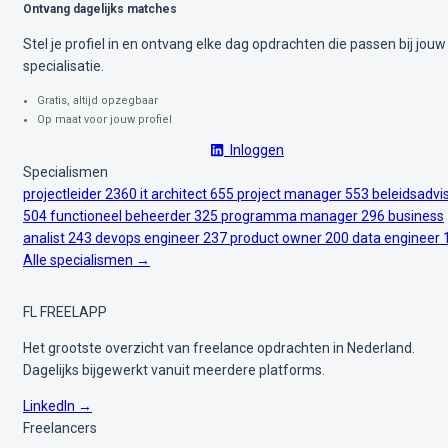
Ontvang dagelijks matches
Stel je profiel in en ontvang elke dag opdrachten die passen bij jouw
specialisatie.
Gratis, altijd opzegbaar
Op maat voor jouw profiel
Inloggen
Specialismen
projectleider
2360
it architect
655
project manager
553
beleidsadvi
504
functioneel beheerder
325
programma manager
296
business
analist
243
devops engineer
237
product owner
200
data engineer
Alle specialismen →
FL
FREELAPP
Het grootste overzicht van freelance opdrachten in Nederland.
Dagelijks bijgewerkt vanuit meerdere platforms.
LinkedIn →
Freelancers