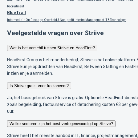
Recruitment
BlueTrail
Intermediair
Op Freelapp
Overheid & Non-profit
Interim Management
IT & Technology
Veelgestelde vragen over Striive
Wat is het verschil tussen Striive en HeadFirst?
HeadFirst Group is het moederbedrijf, Striive is het online platform. 
Striive kun je opdrachten van HeadFirst, Between Staffing en FastFl
inzien en je aanmelden.
Is Striive gratis voor freelancers?
Ja, het basisgebruik van Striive is gratis. Optionele HeadFirst-dienst
zoals begeleiding, factuurservice of detachering kosten €3 per gew
uur.
Welke sectoren zijn het best vertegenwoordigd op Striive?
Striive heeft het meeste aanbod in IT, finance, projectmanagement