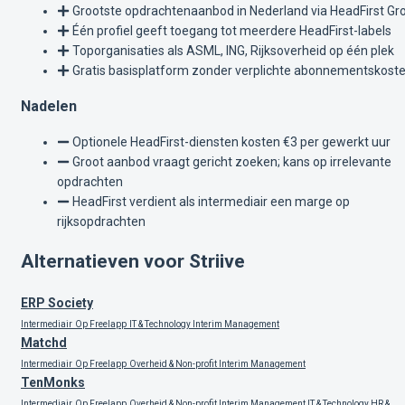
Grootste opdrachtenaanbod in Nederland via HeadFirst Gr
Één profiel geeft toegang tot meerdere HeadFirst-labels
Toporganisaties als ASML, ING, Rijksoverheid op één plek
Gratis basisplatform zonder verplichte abonnementskost
Nadelen
Optionele HeadFirst-diensten kosten €3 per gewerkt uur
Groot aanbod vraagt gericht zoeken; kans op irrelevante
opdrachten
HeadFirst verdient als intermediair een marge op
rijksopdrachten
Alternatieven voor Striive
ERP Society
Intermediair
Op Freelapp
IT & Technology
Interim Management
Matchd
Intermediair
Op Freelapp
Overheid & Non-profit
Interim Management
TenMonks
Intermediair
Op Freelapp
Overheid & Non-profit
Interim Management
IT & Technology
HR &