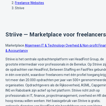
Freelance Websites
Striive
Striive — Marketplace voor freelancers
Marketplace
Algemeen
IT & Technology
Overheid & Non-profit
Fina
& Accountancy
Striive is het centrale opdrachtenplatform van HeadFirst Group, de
grootste intermediair voor professionals in de Benelux. Op Striive zi
de opdrachten van HeadFirst, Between Staffing en FastFlex gebund
in één overzicht, waardoor freelancers met één profiel toegang krij
tot meer dan 20.000 opdrachten per jaar van 500+ gerenommeerd
organisaties. Opdrachtgevers als de Rijksoverheid, ASML, Capgemin
ING en Rabobank zijn actief op het platform. Striive richt zich op
professionals in IT, finance, projectmanagement, overheid en HR di
hoog niveau willen werken. Het basisgebruik van Striive is gratis;