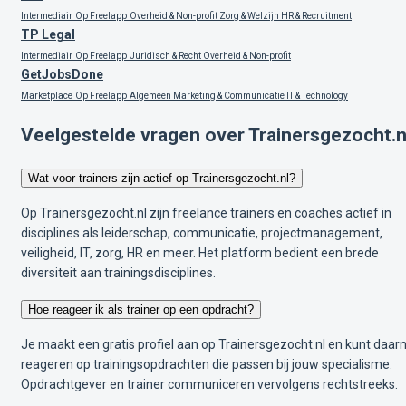
Intermediair
Op Freelapp
Overheid & Non-profit
Zorg & Welzijn
HR & Recruitment
TP Legal
Intermediair
Op Freelapp
Juridisch & Recht
Overheid & Non-profit
GetJobsDone
Marketplace
Op Freelapp
Algemeen
Marketing & Communicatie
IT & Technology
Veelgestelde vragen over Trainersgezocht.n
Wat voor trainers zijn actief op Trainersgezocht.nl?
Op Trainersgezocht.nl zijn freelance trainers en coaches actief in
disciplines als leiderschap, communicatie, projectmanagement,
veiligheid, IT, zorg, HR en meer. Het platform bedient een brede
diversiteit aan trainingsdisciplines.
Hoe reageer ik als trainer op een opdracht?
Je maakt een gratis profiel aan op Trainersgezocht.nl en kunt daar
reageren op trainingsopdrachten die passen bij jouw specialisme.
Opdrachtgever en trainer communiceren vervolgens rechtstreeks.