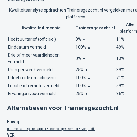
Kwaliteitsanalyse opdrachten Trainersgezocht.nl vergeleken met a
platforms
Alle
Kwaliteitsdimensie
Trainersgezocht.nl
platfor
Heeft uurtarief (officieel)
0%
11%
▼
Einddatum vermeld
100%
49%
▲
Drie of meer vaardigheden
0%
13%
▼
vermeld
Uren per week vermeld
25%
39%
▼
Uitgebreide omschrijving
100%
71%
▲
Locatie of remote vermeld
100%
59%
▲
Ervaringsniveau vermeld
25%
36%
▼
Alternatieven voor Trainersgezocht.nl
Einvigi
Intermediair
Op Freelapp
IT & Technology
Overheid & Non-profit
YER