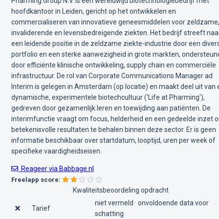
Pharming Group N.V. is een wereldwijd biotechnologiebedrijf met
hoofdkantoor in Leiden, gericht op het ontwikkelen en
commercialiseren van innovatieve geneesmiddelen voor zeldzame
invaliderende en levensbedreigende ziekten. Het bedrijf streeft naa
een leidende positie in de zeldzame ziekte-industrie door een diver
portfolio en een sterke aanwezigheid in grote markten, ondersteun
door efficiënte klinische ontwikkeling, supply chain en commerciële
infrastructuur. De rol van Corporate Communications Manager ad
Interim is gelegen in Amsterdam (op locatie) en maakt deel uit van
dynamische, experimentele biotechcultuur ('Life at Pharming'),
gedreven door gezamenlijk leren en toewijding aan patiënten. De
interimfunctie vraagt om focus, helderheid en een gedeelde inzet 
betekenisvolle resultaten te behalen binnen deze sector. Er is geen
informatie beschikbaar over startdatum, looptijd, uren per week of
specifieke vaardigheidseisen.
Reageer via Babbage.nl
Freelapp score:
Kwaliteitsbeoordeling opdracht
niet vermeld · onvoldoende data voor
Tarief
schatting