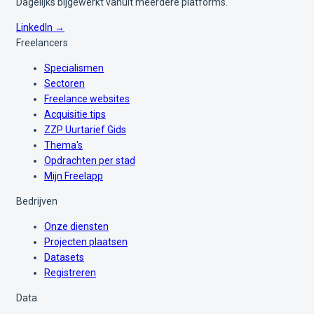
Dagelijks bijgewerkt vanuit meerdere platforms.
LinkedIn →
Freelancers
Specialismen
Sectoren
Freelance websites
Acquisitie tips
ZZP Uurtarief Gids
Thema's
Opdrachten per stad
Mijn Freelapp
Bedrijven
Onze diensten
Projecten plaatsen
Datasets
Registreren
Data