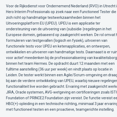
Voor de Rijksdienst voor Ondernemend Nederland (RVO) in Utrecht 
Hero Interim Professionals op zoek naar een Functioneel Tester die
zich richt op handmatige testwerkzaamheden binnen het
Uitvoeringsplatform EU (UPEU). UPEU is een applicatie ter
ondersteuning van de uitvoering van (subsidie-)regelingen in het
Europese domein, gebaseerd op zaakgericht werken. De rol omvat 
formuleren van testgevallen (logisch en fysiek), uitvoeren van
functionele tests voor UPEU en ketenapplicaties, en ontwerpen,
ontwikkelen en uitvoeren van handmatige tests. Daarnaast is er ru
voor actief meedenken bij de professionalisering van kwaliteitsborg
binnen het team Hermes. De opdracht duurt 12 maanden met een
fulltime aanstelling (36 uur per week) en vindt plaats op locatie in
Leiden. De tester werkt binnen een Agile/Scrum-omgeving en draa
bij aan de verdere ontwikkeling van UPEU, waarbij nieuwe regelinge
functionaliteit live worden gebracht. Ervaring met zaakgericht werk
JIRA, Oracle systemen, AVG-wetgeving en certificeringen zoals IS
Foundation of PRINCE2 Foundation zijn vereist. De functie vereist e
HBO(+)-opleiding in een technische richting, minimaal 3 jaar ervarin
met functioneel testen en een proactieve, teamgerichte instelling.